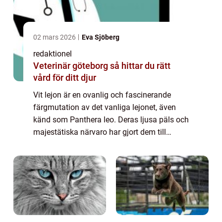
02 mars 2026
Eva Sjöberg
redaktionel
Veterinär göteborg så hittar du rätt
vård för ditt djur
Vit lejon är en ovanlig och fascinerande
färgmutation av det vanliga lejonet, även
känd som Panthera leo. Deras ljusa päls och
majestätiska närvaro har gjort dem till
hjältar i sagor och legender. I denna artikel
kommer vi utforska världen av vit lej...