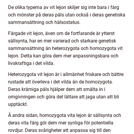
De olika typerna av vit lejon skiljer sig inte bara i färg
och mönster på deras päls utan också i deras genetiska
sammansättning och hälsostatus.
Färgade vit lejon, även om de fortfarande är ytterst
sällsynta, har en mer varierad och starkare genetisk
sammansättning än heterozygota och homozygota vit
lejon. Detta kan göra dem mer anpassningsbara och
livskraftiga i det vilda.
Heterozygota vit lejon är i allmänhet friskare och bättre
rustade att överleva i det vilda än de homozygota.
Deras krämiga päls hjälper dem att smälta in i
omgivningen och göra det lättare att jaga utan att bli
upptäckt.
Å andra sidan, homozygota vita lejon är sällsynta och
deras vita färg gör dem mer synliga för potentiella
rovdjur. Deras svårigheter att anpassa sig till den