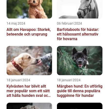
14 maj 2024
06 februari 2024
Allt om Havapoo: Storlek,
Barfotaboots för hästar:
beteende och ursprung
ett hälsosamt alternativ
för hovarna
18 januari 2024
18 januari 2024
Kylvästen har blivit allt
Märgben hund: En utförlig
mer populär som ett sätt
guide till denna populära
att hålla hunden sval och
tuggpinne för hundar
bekväm under varma
väde...