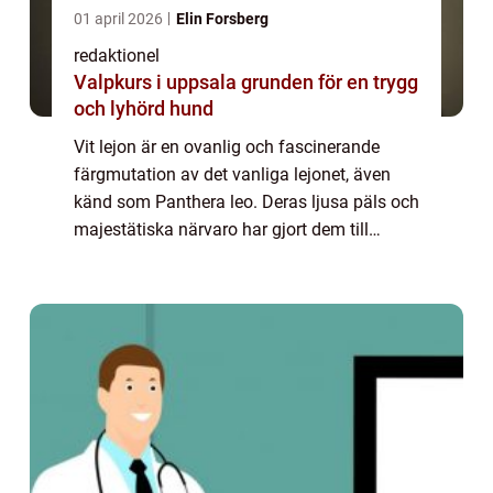
01 april 2026
Elin Forsberg
redaktionel
Valpkurs i uppsala grunden för en trygg
och lyhörd hund
Vit lejon är en ovanlig och fascinerande
färgmutation av det vanliga lejonet, även
känd som Panthera leo. Deras ljusa päls och
majestätiska närvaro har gjort dem till
hjältar i sagor och legender. I denna artikel
kommer vi utforska världen av vit lej...