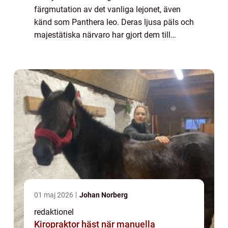
färgmutation av det vanliga lejonet, även
känd som Panthera leo. Deras ljusa päls och
majestätiska närvaro har gjort dem till
hjältar i sagor och legender. I denna artikel
kommer vi utforska världen av vit lej...
01 maj 2026
Johan Norberg
redaktionel
Kiropraktor häst när manuella