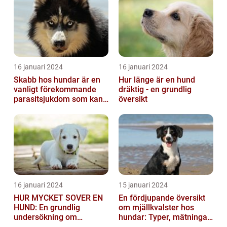
16 januari 2024
16 januari 2024
Skabb hos hundar är en
Hur länge är en hund
vanligt förekommande
dräktig - en grundlig
parasitsjukdom som kan
översikt
vara mycket besvärlig
och smittsa...
16 januari 2024
15 januari 2024
HUR MYCKET SOVER EN
En fördjupande översikt
HUND: En grundlig
om mjällkvalster hos
undersökning om
hundar: Typer, mätningar
hundens sömnvanor
och jämförelser