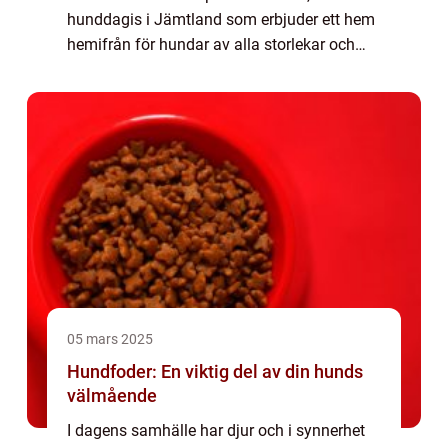
hunddagis i Jämtland som erbjuder ett hem
hemifrån för hundar av alla storlekar och
raser. Att finna en plats där ens älskade
husdju...
05 mars 2025
Hundfoder: En viktig del av din hunds
välmående
I dagens samhälle har djur och i synnerhet