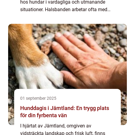
hos hundar i vardagliga och utmanande
situationer. Halsbanden arbetar ofta med
feromoner eller värmereflekterande material
som stimulerar avslappning. ...
01 september 2025
Hunddagis i Jämtland: En trygg plats
för din fyrbenta vän
I hjärtat av Jämtland, omgiven av
vidsträckta landskap och frisk luft, finns