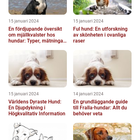
15 januari 2024
15 januari 2024
En fördjupande översikt
Ful hund: En utforskning
om mjällkvalster hos
av skönheten i ovanliga
hundar: Typer, mätningar
raser
och jämförelser
15 januari 2024
14 januari 2024
Världens Dyraste Hund:
En grundläggande guide
En Djupdykning i
till Fralla-hundar: Allt du
Högkvalitativ Information
behöver veta