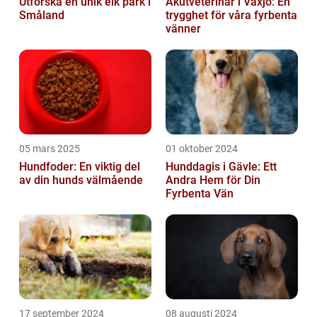
Utforska en unik elk park i
Akutveterinär i Växjö: En
Småland
trygghet för våra fyrbenta
vänner
05 mars 2025
01 oktober 2024
Hundfoder: En viktig del
Hunddagis i Gävle: Ett
av din hunds välmående
Andra Hem för Din
Fyrbenta Vän
17 september 2024
08 augusti 2024