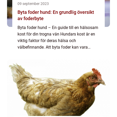
09 september 2023
Byta foder hund: En grundlig översikt
av foderbyte
Byta foder hund – En guide till en hälsosam
kost för din trogna vän Hundars kost är en
viktig faktor för deras hälsa och
välbefinnande. Att byta foder kan vara
nödvändigt av olika skäl, såsom allergier,
intoleranser eller bara för att introduce...