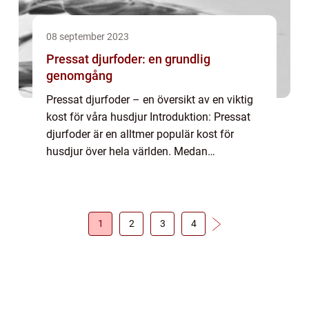
08 september 2023
Pressat djurfoder: en grundlig
genomgång
Pressat djurfoder – en översikt av en viktig
kost för våra husdjur Introduktion: Pressat
djurfoder är en alltmer populär kost för
husdjur över hela världen. Medan
traditionella sätt att mata våra fyrbenta
vänner inkluderar torrfoder och rå mat,...
1
2
3
4