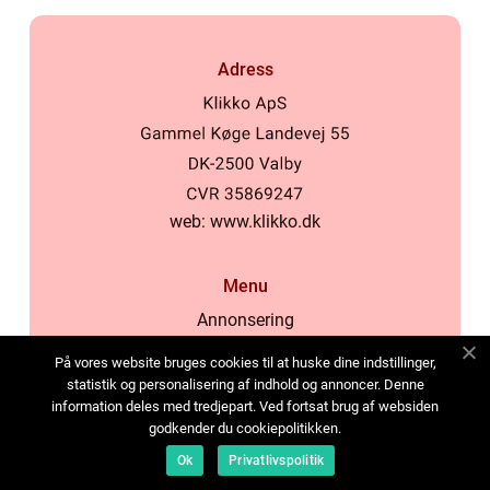
Adress
web:
www.klikko.dk
Menu
Annonsering
Om oss
På vores website bruges cookies til at huske dine indstillinger,
Cookies
statistik og personalisering af indhold og annoncer. Denne
information deles med tredjepart. Ved fortsat brug af websiden
Kontakta oss
godkender du cookiepolitikken.
Sitemap
Ok
Privatlivspolitik