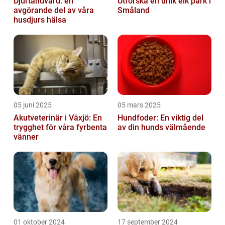
Djurtandvård: en
Utforska en unik elk park i
avgörande del av våra
Småland
husdjurs hälsa
05 juni 2025
05 mars 2025
Akutveterinär i Växjö: En
Hundfoder: En viktig del
trygghet för våra fyrbenta
av din hunds välmående
vänner
01 oktober 2024
17 september 2024