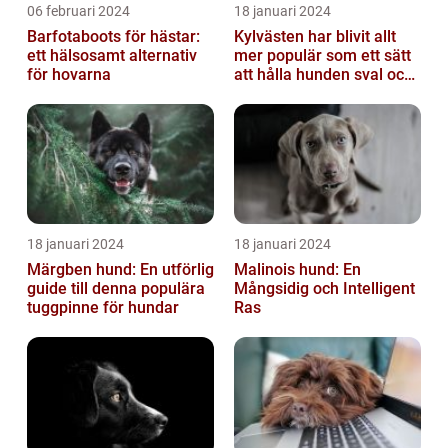
06 februari 2024
18 januari 2024
Barfotaboots för hästar:
Kylvästen har blivit allt
ett hälsosamt alternativ
mer populär som ett sätt
för hovarna
att hålla hunden sval och
bekväm under varma
väde...
18 januari 2024
18 januari 2024
Märgben hund: En utförlig
Malinois hund: En
guide till denna populära
Mångsidig och Intelligent
tuggpinne för hundar
Ras