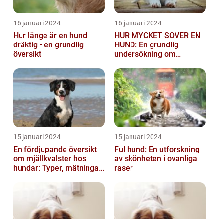
16 januari 2024
16 januari 2024
Hur länge är en hund
HUR MYCKET SOVER EN
dräktig - en grundlig
HUND: En grundlig
översikt
undersökning om
hundens sömnvanor
15 januari 2024
15 januari 2024
En fördjupande översikt
Ful hund: En utforskning
om mjällkvalster hos
av skönheten i ovanliga
hundar: Typer, mätningar
raser
och jämförelser