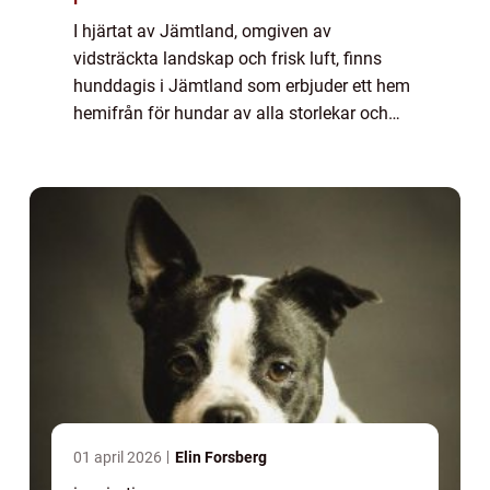
I hjärtat av Jämtland, omgiven av
vidsträckta landskap och frisk luft, finns
hunddagis i Jämtland som erbjuder ett hem
hemifrån för hundar av alla storlekar och
raser. Att finna en plats där ens älskade
husdju...
01 april 2026
Elin Forsberg