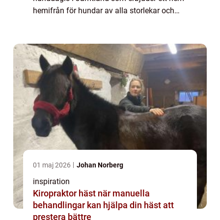
hemifrån för hundar av alla storlekar och
raser. Att finna en plats där ens älskade
husdju...
01 maj 2026
Johan Norberg
inspiration
Kiropraktor häst när manuella
behandlingar kan hjälpa din häst att
prestera bättre