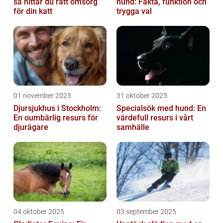
så hittar du rätt omsorg
hund: Fakta, funktion och
för din katt
trygga val
01 november 2025
31 oktober 2025
Djursjukhus i Stockholm:
Specialsök med hund: En
En oumbärlig resurs för
värdefull resurs i vårt
djurägare
samhälle
04 oktober 2025
03 september 2025