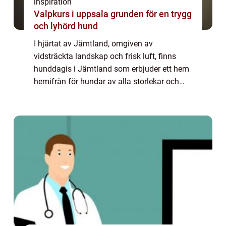
inspiration
Valpkurs i uppsala grunden för en trygg
och lyhörd hund
I hjärtat av Jämtland, omgiven av
vidsträckta landskap och frisk luft, finns
hunddagis i Jämtland som erbjuder ett hem
hemifrån för hundar av alla storlekar och
raser. Att finna en plats där ens älskade
husdju...