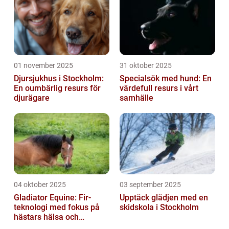
01 november 2025
31 oktober 2025
Djursjukhus i Stockholm:
Specialsök med hund: En
En oumbärlig resurs för
värdefull resurs i vårt
djurägare
samhälle
04 oktober 2025
03 september 2025
Gladiator Equine: Fir-
Upptäck glädjen med en
teknologi med fokus på
skidskola i Stockholm
hästars hälsa och
välbefinnande