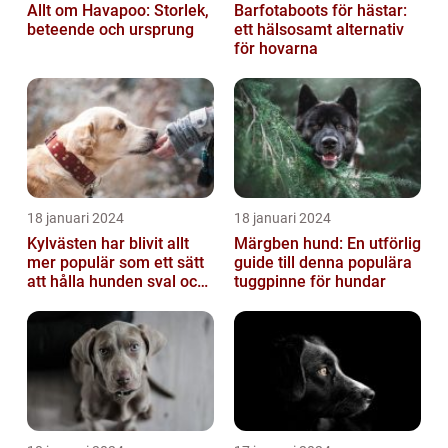
Allt om Havapoo: Storlek,
Barfotaboots för hästar:
beteende och ursprung
ett hälsosamt alternativ
för hovarna
18 januari 2024
18 januari 2024
Kylvästen har blivit allt
Märgben hund: En utförlig
mer populär som ett sätt
guide till denna populära
att hålla hunden sval och
tuggpinne för hundar
bekväm under varma
väde...