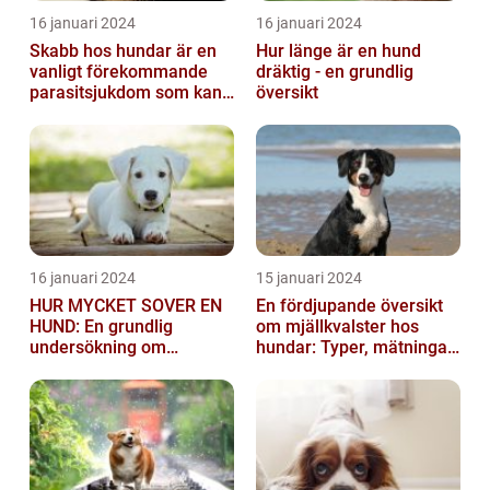
16 januari 2024
16 januari 2024
Skabb hos hundar är en
Hur länge är en hund
vanligt förekommande
dräktig - en grundlig
parasitsjukdom som kan
översikt
vara mycket besvärlig
och smittsa...
16 januari 2024
15 januari 2024
HUR MYCKET SOVER EN
En fördjupande översikt
HUND: En grundlig
om mjällkvalster hos
undersökning om
hundar: Typer, mätningar
hundens sömnvanor
och jämförelser