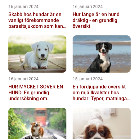
16 januari 2024
16 januari 2024
Skabb hos hundar är en
Hur länge är en hund
vanligt förekommande
dräktig - en grundlig
parasitsjukdom som kan
översikt
vara mycket besvärlig
och smittsa...
16 januari 2024
15 januari 2024
HUR MYCKET SOVER EN
En fördjupande översikt
HUND: En grundlig
om mjällkvalster hos
undersökning om
hundar: Typer, mätningar
hundens sömnvanor
och jämförelser