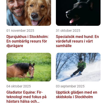
01 november 2025
31 oktober 2025
Djursjukhus i Stockholm:
Specialsök med hund: En
En oumbärlig resurs för
värdefull resurs i vårt
djurägare
samhälle
04 oktober 2025
03 september 2025
Gladiator Equine: Fir-
Upptäck glädjen med en
teknologi med fokus på
skidskola i Stockholm
hästars hälsa och
välbefinnande