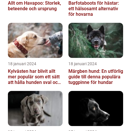
Allt om Havapoo: Storlek,
Barfotaboots för hästar:
beteende och ursprung
ett hälsosamt alternativ
för hovarna
18 januari 2024
18 januari 2024
Kylvästen har blivit allt
Märgben hund: En utförlig
mer populär som ett sätt
guide till denna populära
att hålla hunden sval och
tuggpinne för hundar
bekväm under varma
väde...