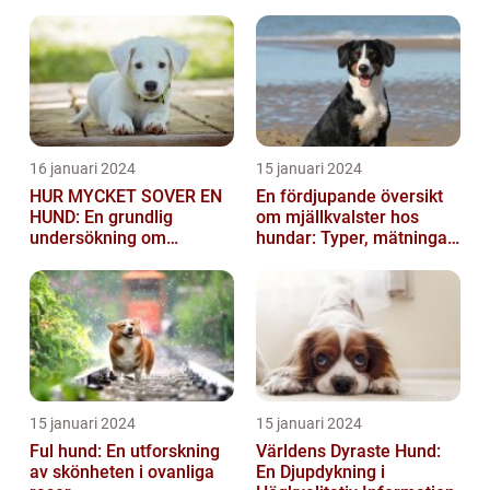
vara mycket besvärlig
och smittsa...
16 januari 2024
15 januari 2024
HUR MYCKET SOVER EN
En fördjupande översikt
HUND: En grundlig
om mjällkvalster hos
undersökning om
hundar: Typer, mätningar
hundens sömnvanor
och jämförelser
15 januari 2024
15 januari 2024
Ful hund: En utforskning
Världens Dyraste Hund:
av skönheten i ovanliga
En Djupdykning i