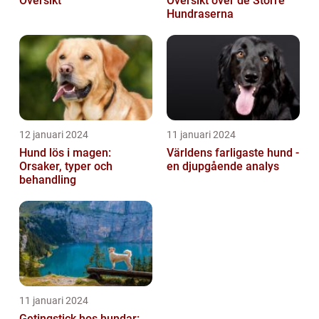
Översikt
Översikt över de Större
Hundraserna
12 januari 2024
11 januari 2024
Hund lös i magen:
Världens farligaste hund -
Orsaker, typer och
en djupgående analys
behandling
11 januari 2024
Getingstick hos hundar: