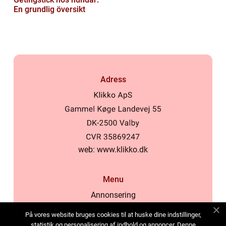
En grundlig översikt
Adress
web:
www.klikko.dk
Menu
Annonsering
Om oss
På vores website bruges cookies til at huske dine indstillinger,
Cookies
statistik og personalisering af indhold og annoncer. Denne