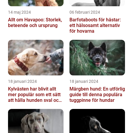
14 maj 2024
06 februari 2024
Allt om Havapoo: Storlek,
Barfotaboots för hästar:
beteende och ursprung
ett hälsosamt alternativ
för hovarna
18 januari 2024
18 januari 2024
Kylvästen har blivit allt
Märgben hund: En utförlig
mer populär som ett sätt
guide till denna populära
att hålla hunden sval och
tuggpinne för hundar
bekväm under varma
väde...