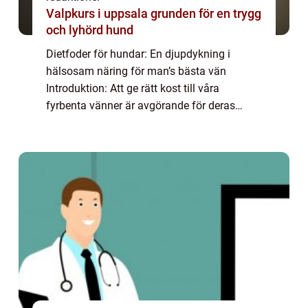
Valpkurs i uppsala grunden för en trygg
och lyhörd hund
Dietfoder för hundar: En djupdykning i
hälsosam näring för man’s bästa vän
Introduktion: Att ge rätt kost till våra
fyrbenta vänner är avgörande för deras
hälsa och välbefinnande. Dietfoder för
hundar har blivit alltmer populärt bland
hundägare...