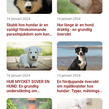
16 januari 2024
16 januari 2024
Skabb hos hundar är en
Hur länge är en hund
vanligt förekommande
dräktig - en grundlig
parasitsjukdom som kan
översikt
vara mycket besvärlig
och smittsa...
16 januari 2024
15 januari 2024
HUR MYCKET SOVER EN
En fördjupande översikt
HUND: En grundlig
om mjällkvalster hos
undersökning om
hundar: Typer, mätningar
hundens sömnvanor
och jämförelser