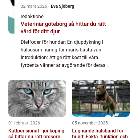
02 mars 2026
Eva Sjöberg
redaktionel
Veterinär göteborg så hittar du rätt
vård för ditt djur
Dietfoder för hundar: En djupdykning i
hälsosam näring för man’s bästa vän
Introduktion: Att ge rätt kost till våra
fyrbenta vänner är avgörande för deras
hälsa och välbefinnande. Dietfoder för
hundar har blivit alltmer populärt bland
hundägare...
01 februari 2026
05 november 2025
Kattpensionat i jönköping
Lugnande halsband för
så hittar du rätt omsorg
hund: Fakta, funktion och