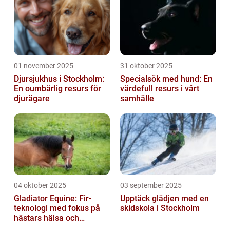
01 november 2025
31 oktober 2025
Djursjukhus i Stockholm:
Specialsök med hund: En
En oumbärlig resurs för
värdefull resurs i vårt
djurägare
samhälle
04 oktober 2025
03 september 2025
Gladiator Equine: Fir-
Upptäck glädjen med en
teknologi med fokus på
skidskola i Stockholm
hästars hälsa och
välbefinnande