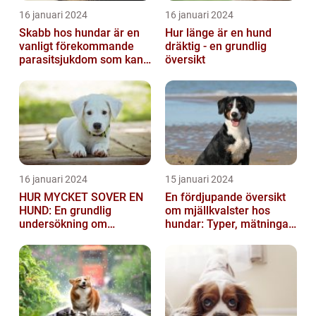
16 januari 2024
16 januari 2024
Skabb hos hundar är en
Hur länge är en hund
vanligt förekommande
dräktig - en grundlig
parasitsjukdom som kan
översikt
vara mycket besvärlig
och smittsa...
16 januari 2024
15 januari 2024
HUR MYCKET SOVER EN
En fördjupande översikt
HUND: En grundlig
om mjällkvalster hos
undersökning om
hundar: Typer, mätningar
hundens sömnvanor
och jämförelser