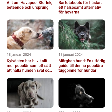
Allt om Havapoo: Storlek,
Barfotaboots för hästar:
beteende och ursprung
ett hälsosamt alternativ
för hovarna
18 januari 2024
18 januari 2024
Kylvästen har blivit allt
Märgben hund: En utförlig
mer populär som ett sätt
guide till denna populära
att hålla hunden sval och
tuggpinne för hundar
bekväm under varma
väde...