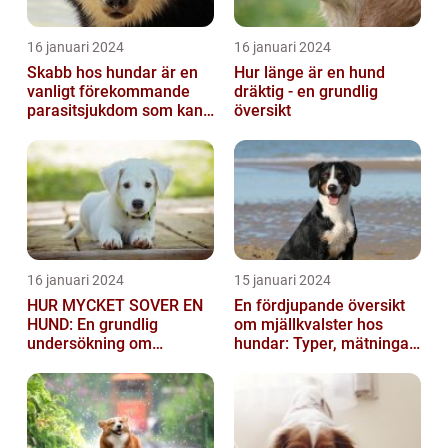
16 januari 2024
16 januari 2024
Skabb hos hundar är en
Hur länge är en hund
vanligt förekommande
dräktig - en grundlig
parasitsjukdom som kan
översikt
vara mycket besvärlig
och smittsa...
16 januari 2024
15 januari 2024
HUR MYCKET SOVER EN
En fördjupande översikt
HUND: En grundlig
om mjällkvalster hos
undersökning om
hundar: Typer, mätningar
hundens sömnvanor
och jämförelser