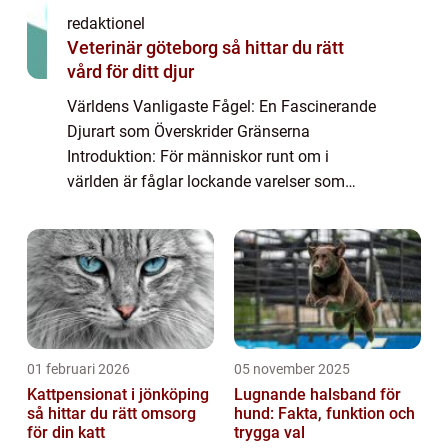
redaktionel
Veterinär göteborg så hittar du rätt
vård för ditt djur
Världens Vanligaste Fågel: En Fascinerande
Djurart som Överskrider Gränserna
Introduktion: För människor runt om i
världen är fåglar lockande varelser som
fascinerar med sin förmåga att flyga och
deras varierande utseenden och sångar. I
den här artik...
01 februari 2026
05 november 2025
Kattpensionat i jönköping
Lugnande halsband för
så hittar du rätt omsorg
hund: Fakta, funktion och
för din katt
trygga val