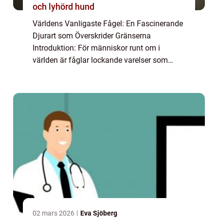
och lyhörd hund
Världens Vanligaste Fågel: En Fascinerande
Djurart som Överskrider Gränserna
Introduktion: För människor runt om i
världen är fåglar lockande varelser som
fascinerar med sin förmåga att flyga och
deras varierande utseenden och sångar. I
den här artik...
02 mars 2026
Eva Sjöberg