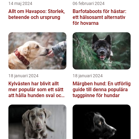
14 maj 2024
06 februari 2024
Allt om Havapoo: Storlek,
Barfotaboots för hästar:
beteende och ursprung
ett hälsosamt alternativ
för hovarna
18 januari 2024
18 januari 2024
Kylvästen har blivit allt
Märgben hund: En utförlig
mer populär som ett sätt
guide till denna populära
att hålla hunden sval och
tuggpinne för hundar
bekväm under varma
väde...