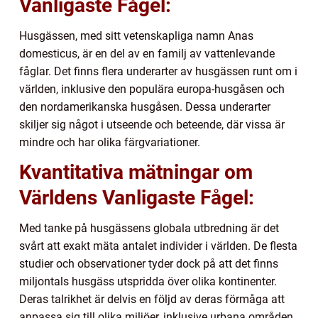
Vanligaste Fågel:
Husgässen, med sitt vetenskapliga namn Anas
domesticus, är en del av en familj av vattenlevande
fåglar. Det finns flera underarter av husgässen runt om i
världen, inklusive den populära europa-husgåsen och
den nordamerikanska husgåsen. Dessa underarter
skiljer sig något i utseende och beteende, där vissa är
mindre och har olika färgvariationer.
Kvantitativa mätningar om
Världens Vanligaste Fågel:
Med tanke på husgässens globala utbredning är det
svårt att exakt mäta antalet individer i världen. De flesta
studier och observationer tyder dock på att det finns
miljontals husgäss utspridda över olika kontinenter.
Deras talrikhet är delvis en följd av deras förmåga att
anpassa sig till olika miljöer, inklusive urbana områden