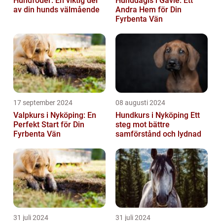
Hundfoder: En viktig del
Hunddagis i Gävle: Ett
av din hunds välmående
Andra Hem för Din
Fyrbenta Vän
17 september 2024
08 augusti 2024
Valpkurs i Nyköping: En
Hundkurs i Nyköping Ett
Perfekt Start för Din
steg mot bättre
Fyrbenta Vän
samförstånd och lydnad
31 juli 2024
31 juli 2024