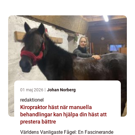
fascinerar med sin förmåga att flyga och
deras varierande utseenden och sångar. I
den här artik...
01 maj 2026
Johan Norberg
redaktionel
Kiropraktor häst när manuella
behandlingar kan hjälpa din häst att
prestera bättre
Världens Vanligaste Fågel: En Fascinerande