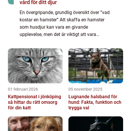
vård för ditt djur
En övergripande, grundlig översikt över ”vad
kostar en hamster” Att skaffa en hamster
som husdjur kan vara en givande
upplevelse, men det är viktigt att vara
medveten om kostnaderna som följer med
det. I denna artikel kommer vi att ge en ...
01 februari 2026
05 november 2025
Kattpensionat i jönköping
Lugnande halsband för
så hittar du rätt omsorg
hund: Fakta, funktion och
för din katt
trygga val