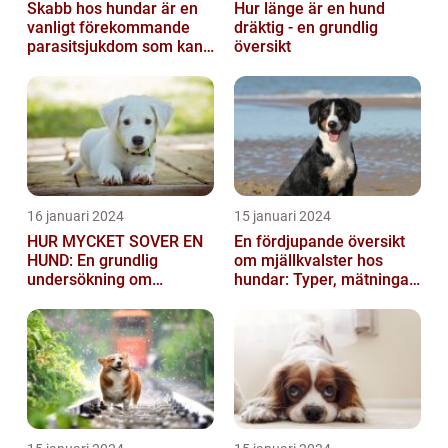
Skabb hos hundar är en
Hur länge är en hund
vanligt förekommande
dräktig - en grundlig
parasitsjukdom som kan
översikt
vara mycket besvärlig
och smittsa...
16 januari 2024
15 januari 2024
HUR MYCKET SOVER EN
En fördjupande översikt
HUND: En grundlig
om mjällkvalster hos
undersökning om
hundar: Typer, mätningar
hundens sömnvanor
och jämförelser