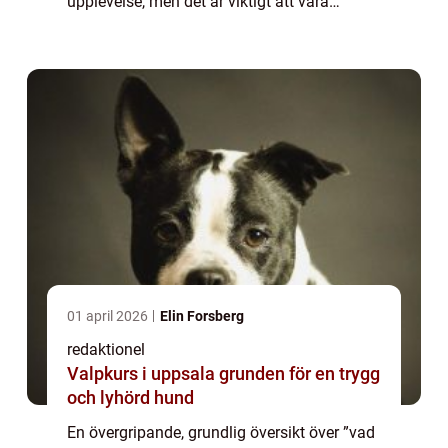
upplevelse, men det är viktigt att vara
medveten om kostnaderna som följer med
det. I denna artikel kommer vi att ge en ...
01 april 2026
Elin Forsberg
redaktionel
Valpkurs i uppsala grunden för en trygg
och lyhörd hund
En övergripande, grundlig översikt över ”vad