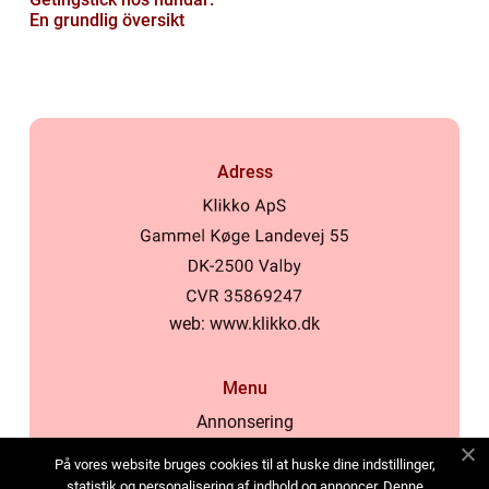
En grundlig översikt
Adress
web:
www.klikko.dk
Menu
Annonsering
Om oss
På vores website bruges cookies til at huske dine indstillinger,
Cookies
statistik og personalisering af indhold og annoncer. Denne