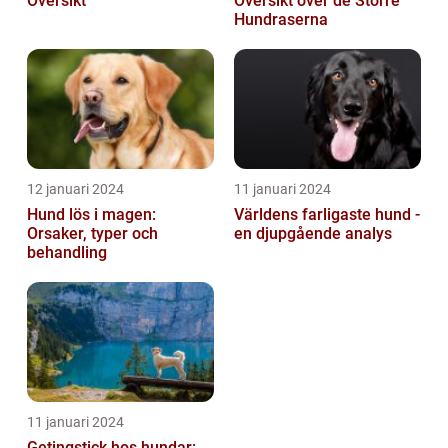
Översikt
Översikt över de Större
Hundraserna
12 januari 2024
11 januari 2024
Hund lös i magen:
Världens farligaste hund -
Orsaker, typer och
en djupgående analys
behandling
11 januari 2024
Getingstick hos hundar: