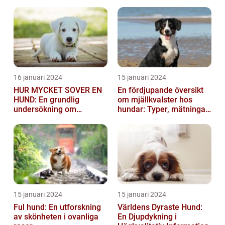
vara mycket besvärlig
och smittsa...
16 januari 2024
15 januari 2024
HUR MYCKET SOVER EN
En fördjupande översikt
HUND: En grundlig
om mjällkvalster hos
undersökning om
hundar: Typer, mätningar
hundens sömnvanor
och jämförelser
15 januari 2024
15 januari 2024
Ful hund: En utforskning
Världens Dyraste Hund:
av skönheten i ovanliga
En Djupdykning i