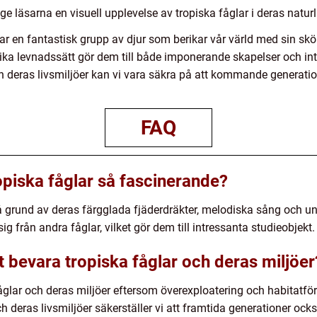
 ge läsarna en visuell upplevelse av tropiska fåglar i deras naturl
r en fantastisk grupp av djur som berikar vår värld med sin sk
ika levnadssätt gör dem till både imponerande skapelser och in
deras livsmiljöer kan vi vara säkra på att kommande generation
FAQ
opiska fåglar så fascinerande?
å grund av deras färgglada fjäderdräkter, melodiska sång och un
g från andra fåglar, vilket gör dem till intressanta studieobjekt.
tt bevara tropiska fåglar och deras miljöer
 fåglar och deras miljöer eftersom överexploatering och habitatfö
deras livsmiljöer säkerställer vi att framtida generationer ocks