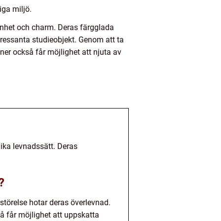
iga miljö.
önhet och charm. Deras färgglada
tressanta studieobjekt. Genom att ta
er också får möjlighet att njuta av
ika levnadssätt. Deras
?
rstörelse hotar deras överlevnad.
å får möjlighet att uppskatta