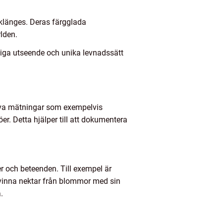
baklänges. Deras färgglada
rlden.
tiga utseende och unika levnadssätt
tiva mätningar som exempelvis
er. Detta hjälper till att dokumentera
er och beteenden. Till exempel är
tvinna nektar från blommor med sin
.