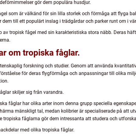
andeförnimmelser gör dem populära husdjur.
fågel som är välkänd för sin lilla storlek och förmåga att flyga 
dem till ett populärt inslag i trädgårdar och parker runt om i vä
 av tropisk fågel med sin karakteristiska stora näbb. Deras häf
kerna.
ar om tropiska fåglar.
vetenskaplig forskning och studier. Genom att använda kvantita
örståelse för deras flygförmåga och anpassningar till olika miljö
ion.
glar skiljer sig från varandra.
opiska fåglar har olika arter inom denna grupp speciella egenskap
härma mänskligt tal, medan kolibrier är specialiserade på att u
tropiska fåglarna gör dem intressanta att studera och utforska
ackdelar med olika tropiska fåglar.