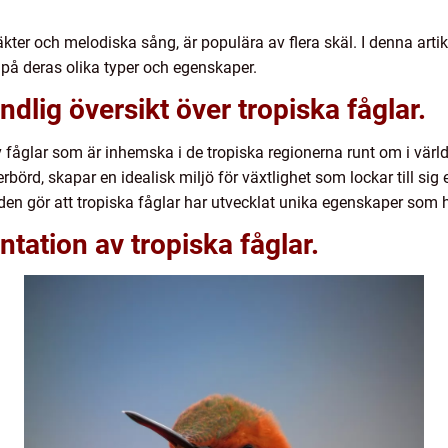
kter och melodiska sång, är populära av flera skäl. I denna arti
t på deras olika typer och egenskaper.
dlig översikt över tropiska fåglar.
av fåglar som är inhemska i de tropiska regionerna runt om i v
örd, skapar en idealisk miljö för växtlighet som lockar till sig
n gör att tropiska fåglar har utvecklat unika egenskaper som hj
tation av tropiska fåglar.