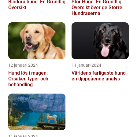
Blodöra hund: En Grundlig
Stor Hund: En Grundlig
Översikt
Översikt över de Större
Hundraserna
12 januari 2024
11 januari 2024
Hund lös i magen:
Världens farligaste hund -
Orsaker, typer och
en djupgående analys
behandling
11 januari 2024