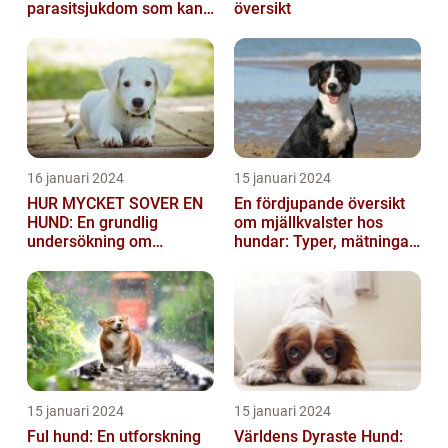
parasitsjukdom som kan
översikt
vara mycket besvärlig
och smittsa...
16 januari 2024
15 januari 2024
HUR MYCKET SOVER EN
En fördjupande översikt
HUND: En grundlig
om mjällkvalster hos
undersökning om
hundar: Typer, mätningar
hundens sömnvanor
och jämförelser
15 januari 2024
15 januari 2024
Ful hund: En utforskning
Världens Dyraste Hund: