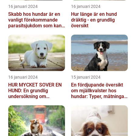
16 januari 2024
16 januari 2024
Skabb hos hundar är en
Hur länge är en hund
vanligt förekommande
dräktig - en grundlig
parasitsjukdom som kan
översikt
vara mycket besvärlig
och smittsa...
16 januari 2024
15 januari 2024
HUR MYCKET SOVER EN
En fördjupande översikt
HUND: En grundlig
om mjällkvalster hos
undersökning om
hundar: Typer, mätningar
hundens sömnvanor
och jämförelser