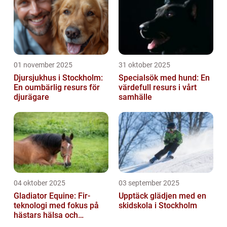
01 november 2025
31 oktober 2025
Djursjukhus i Stockholm:
Specialsök med hund: En
En oumbärlig resurs för
värdefull resurs i vårt
djurägare
samhälle
04 oktober 2025
03 september 2025
Gladiator Equine: Fir-
Upptäck glädjen med en
teknologi med fokus på
skidskola i Stockholm
hästars hälsa och
välbefinnande