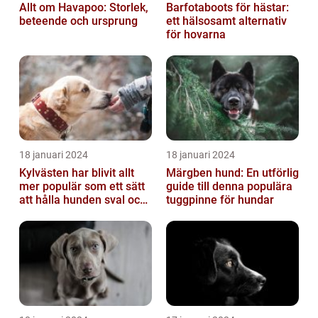
Allt om Havapoo: Storlek,
Barfotaboots för hästar:
beteende och ursprung
ett hälsosamt alternativ
för hovarna
18 januari 2024
18 januari 2024
Kylvästen har blivit allt
Märgben hund: En utförlig
mer populär som ett sätt
guide till denna populära
att hålla hunden sval och
tuggpinne för hundar
bekväm under varma
väde...