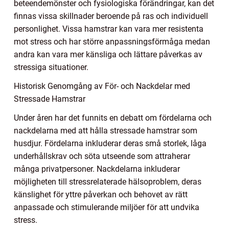
beteendemönster och fysiologiska förändringar, kan det
finnas vissa skillnader beroende på ras och individuell
personlighet. Vissa hamstrar kan vara mer resistenta
mot stress och har större anpassningsförmåga medan
andra kan vara mer känsliga och lättare påverkas av
stressiga situationer.
Historisk Genomgång av För- och Nackdelar med
Stressade Hamstrar
Under åren har det funnits en debatt om fördelarna och
nackdelarna med att hålla stressade hamstrar som
husdjur. Fördelarna inkluderar deras små storlek, låga
underhållskrav och söta utseende som attraherar
många privatpersoner. Nackdelarna inkluderar
möjligheten till stressrelaterade hälsoproblem, deras
känslighet för yttre påverkan och behovet av rätt
anpassade och stimulerande miljöer för att undvika
stress.