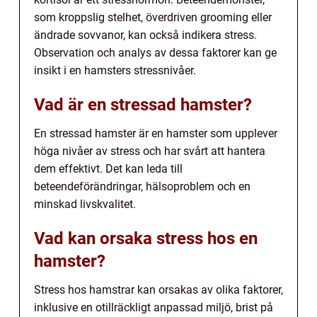
som kroppslig stelhet, överdriven grooming eller
ändrade sovvanor, kan också indikera stress.
Observation och analys av dessa faktorer kan ge
insikt i en hamsters stressnivåer.
Vad är en stressad hamster?
En stressad hamster är en hamster som upplever
höga nivåer av stress och har svårt att hantera
dem effektivt. Det kan leda till
beteendeförändringar, hälsoproblem och en
minskad livskvalitet.
Vad kan orsaka stress hos en
hamster?
Stress hos hamstrar kan orsakas av olika faktorer,
inklusive en otillräckligt anpassad miljö, brist på