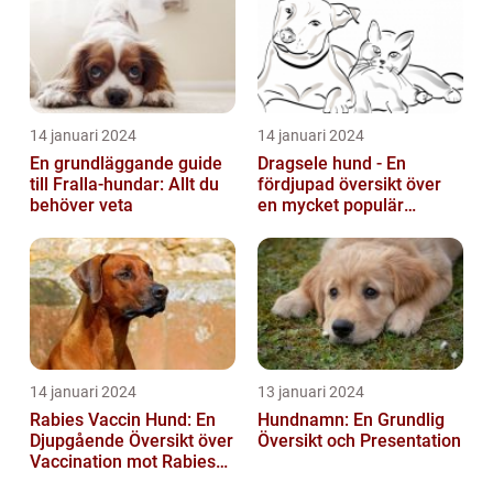
14 januari 2024
14 januari 2024
En grundläggande guide
Dragsele hund - En
till Fralla-hundar: Allt du
fördjupad översikt över
behöver veta
en mycket populär
utrustning
14 januari 2024
13 januari 2024
Rabies Vaccin Hund: En
Hundnamn: En Grundlig
Djupgående Översikt över
Översikt och Presentation
Vaccination mot Rabies
hos Hundar