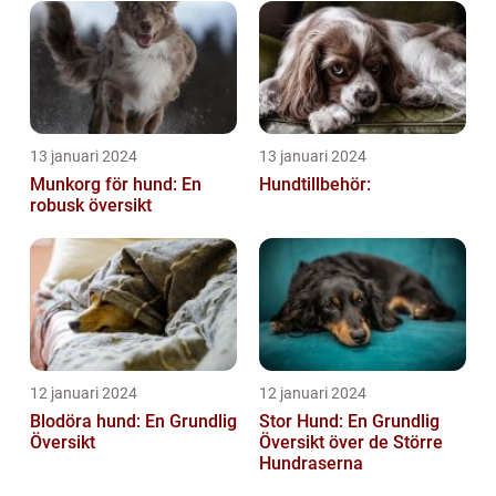
13 januari 2024
13 januari 2024
Munkorg för hund: En
Hundtillbehör:
robusk översikt
12 januari 2024
12 januari 2024
Blodöra hund: En Grundlig
Stor Hund: En Grundlig
Översikt
Översikt över de Större
Hundraserna