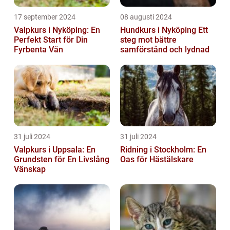
17 september 2024
08 augusti 2024
Valpkurs i Nyköping: En
Hundkurs i Nyköping Ett
Perfekt Start för Din
steg mot bättre
Fyrbenta Vän
samförstånd och lydnad
31 juli 2024
31 juli 2024
Valpkurs i Uppsala: En
Ridning i Stockholm: En
Grundsten för En Livslång
Oas för Hästälskare
Vänskap