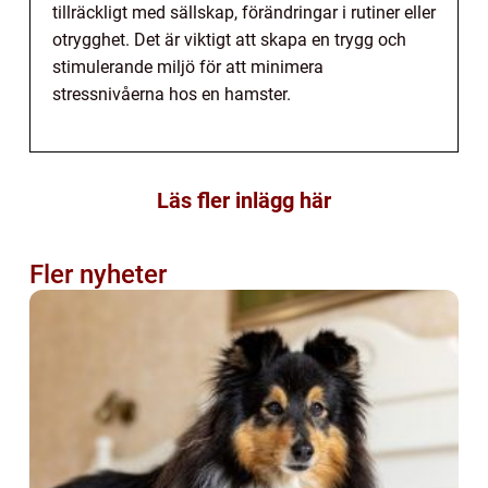
tillräckligt med sällskap, förändringar i rutiner eller
otrygghet. Det är viktigt att skapa en trygg och
stimulerande miljö för att minimera
stressnivåerna hos en hamster.
Läs fler inlägg här
Fler nyheter