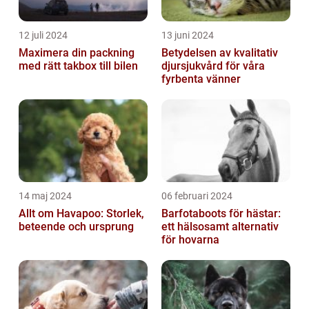
12 juli 2024
13 juni 2024
Maximera din packning
Betydelsen av kvalitativ
med rätt takbox till bilen
djursjukvård för våra
fyrbenta vänner
14 maj 2024
06 februari 2024
Allt om Havapoo: Storlek,
Barfotaboots för hästar:
beteende och ursprung
ett hälsosamt alternativ
för hovarna