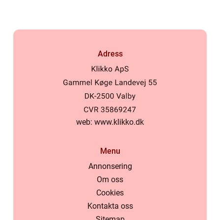
Adress
web:
www.klikko.dk
Menu
Annonsering
Om oss
Cookies
Kontakta oss
Sitemap