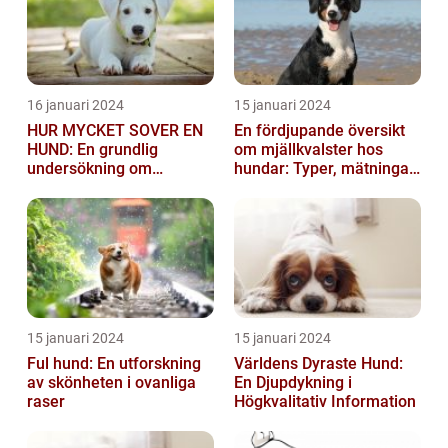
16 januari 2024
15 januari 2024
HUR MYCKET SOVER EN
En fördjupande översikt
HUND: En grundlig
om mjällkvalster hos
undersökning om
hundar: Typer, mätningar
hundens sömnvanor
och jämförelser
15 januari 2024
15 januari 2024
Ful hund: En utforskning
Världens Dyraste Hund:
av skönheten i ovanliga
En Djupdykning i
raser
Högkvalitativ Information