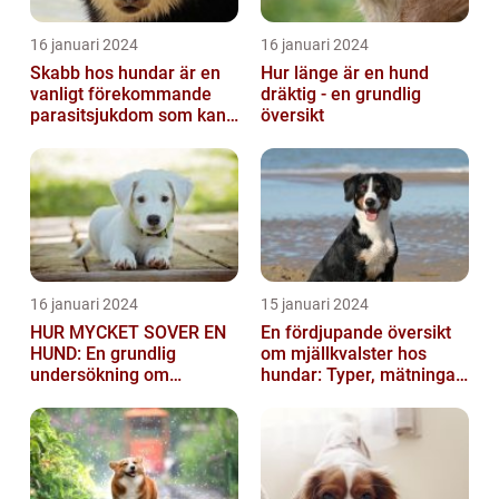
16 januari 2024
16 januari 2024
Skabb hos hundar är en
Hur länge är en hund
vanligt förekommande
dräktig - en grundlig
parasitsjukdom som kan
översikt
vara mycket besvärlig
och smittsa...
16 januari 2024
15 januari 2024
HUR MYCKET SOVER EN
En fördjupande översikt
HUND: En grundlig
om mjällkvalster hos
undersökning om
hundar: Typer, mätningar
hundens sömnvanor
och jämförelser