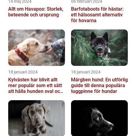
14 maj 2024
06 februari 2024
Allt om Havapoo: Storlek,
Barfotaboots för hästar:
beteende och ursprung
ett hälsosamt alternativ
för hovarna
18 januari 2024
18 januari 2024
Kylvästen har blivit allt
Märgben hund: En utförlig
mer populär som ett sätt
guide till denna populära
att hålla hunden sval och
tuggpinne för hundar
bekväm under varma
väde...