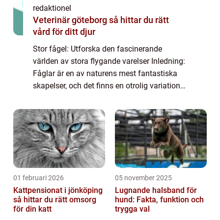
redaktionel
Veterinär göteborg så hittar du rätt
vård för ditt djur
Stor fågel: Utforska den fascinerande
världen av stora flygande varelser Inledning:
Fåglar är en av naturens mest fantastiska
skapelser, och det finns en otrolig variation
bland dessa varelser. I denna artikel kommer
vi att fokusera på en specifik gr...
01 februari 2026
05 november 2025
Kattpensionat i jönköping
Lugnande halsband för
så hittar du rätt omsorg
hund: Fakta, funktion och
för din katt
trygga val