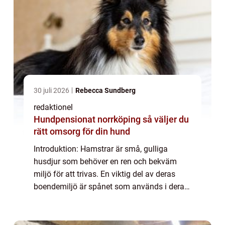
30 juli 2026
Rebecca Sundberg
redaktionel
Hundpensionat norrköping så väljer du
rätt omsorg för din hund
Introduktion: Hamstrar är små, gulliga
husdjur som behöver en ren och bekväm
miljö för att trivas. En viktig del av deras
boendemiljö är spånet som används i deras
burar eller burharar. I denna artikel ska vi ge
en grundlig översikt av spån till hams...