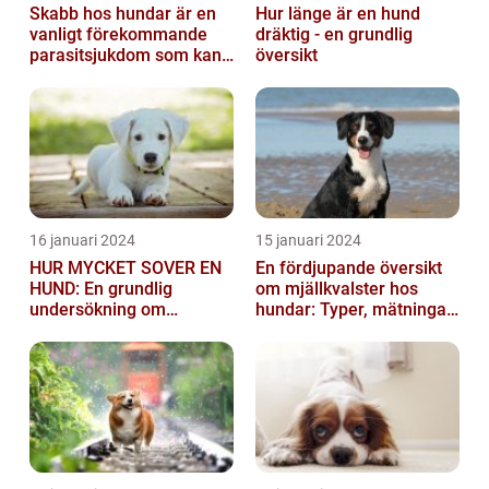
Skabb hos hundar är en
Hur länge är en hund
vanligt förekommande
dräktig - en grundlig
parasitsjukdom som kan
översikt
vara mycket besvärlig
och smittsa...
16 januari 2024
15 januari 2024
HUR MYCKET SOVER EN
En fördjupande översikt
HUND: En grundlig
om mjällkvalster hos
undersökning om
hundar: Typer, mätningar
hundens sömnvanor
och jämförelser