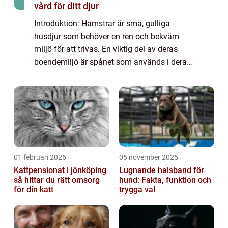
vård för ditt djur
Introduktion: Hamstrar är små, gulliga
husdjur som behöver en ren och bekväm
miljö för att trivas. En viktig del av deras
boendemiljö är spånet som används i deras
burar eller burharar. I denna artikel ska vi ge
en grundlig översikt av spån till hams...
01 februari 2026
05 november 2025
Kattpensionat i jönköping
Lugnande halsband för
så hittar du rätt omsorg
hund: Fakta, funktion och
för din katt
trygga val