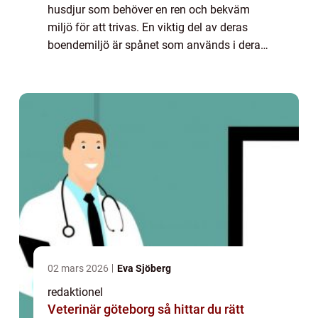
husdjur som behöver en ren och bekväm
miljö för att trivas. En viktig del av deras
boendemiljö är spånet som används i deras
burar eller burharar. I denna artikel ska vi ge
en grundlig översikt av spån till hams...
02 mars 2026
Eva Sjöberg
redaktionel
Veterinär göteborg så hittar du rätt