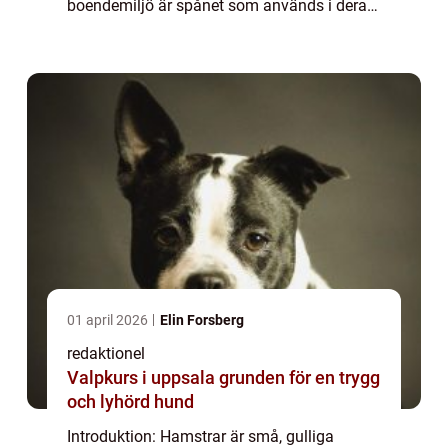
boendemiljö är spånet som används i deras
burar eller burharar. I denna artikel ska vi ge
en grundlig översikt av spån till hams...
01 april 2026
Elin Forsberg
redaktionel
Valpkurs i uppsala grunden för en trygg
och lyhörd hund
Introduktion: Hamstrar är små, gulliga