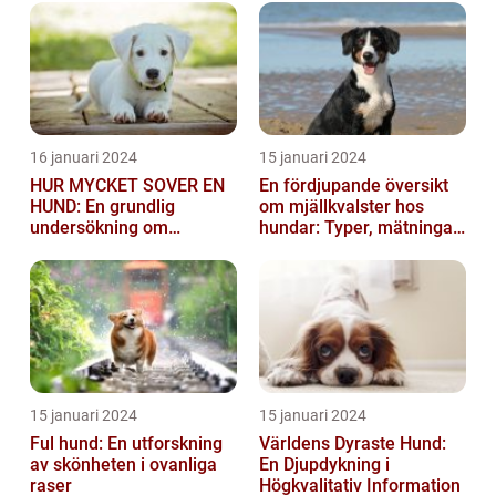
och smittsa...
16 januari 2024
15 januari 2024
HUR MYCKET SOVER EN
En fördjupande översikt
HUND: En grundlig
om mjällkvalster hos
undersökning om
hundar: Typer, mätningar
hundens sömnvanor
och jämförelser
15 januari 2024
15 januari 2024
Ful hund: En utforskning
Världens Dyraste Hund:
av skönheten i ovanliga
En Djupdykning i
raser
Högkvalitativ Information