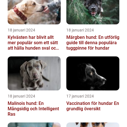
18 januari 2024
18 januari 2024
Kylvästen har blivit allt
Märgben hund: En utförlig
mer populär som ett sätt
guide till denna populära
att hålla hunden sval och
tuggpinne för hundar
bekväm under varma
väde...
18 januari 2024
17 januari 2024
Malinois hund: En
Vaccination för hundar En
Mångsidig och Intelligent
grundlig översikt
Ras