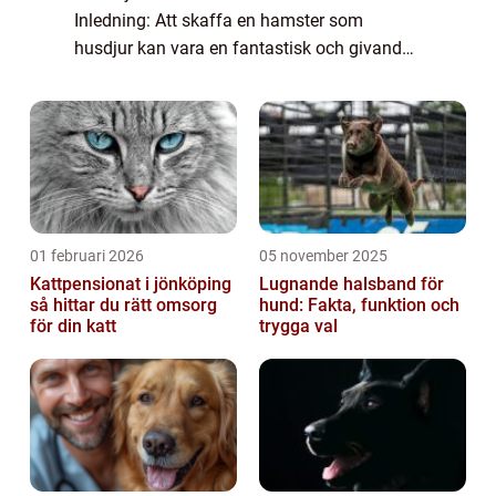
Inledning: Att skaffa en hamster som
husdjur kan vara en fantastisk och givande
upplevelse. Dessa små och lättskötta
gnagare kan vara perfekta sällskapsdjur för
privat...
01 februari 2026
05 november 2025
Kattpensionat i jönköping
Lugnande halsband för
så hittar du rätt omsorg
hund: Fakta, funktion och
för din katt
trygga val