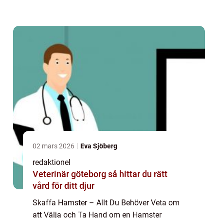
upplevelse. Dessa små och lättskötta
gnagare kan vara perfekta sällskapsdjur för
privat...
02 mars 2026
Eva Sjöberg
redaktionel
Veterinär göteborg så hittar du rätt
vård för ditt djur
Skaffa Hamster – Allt Du Behöver Veta om
att Välja och Ta Hand om en Hamster