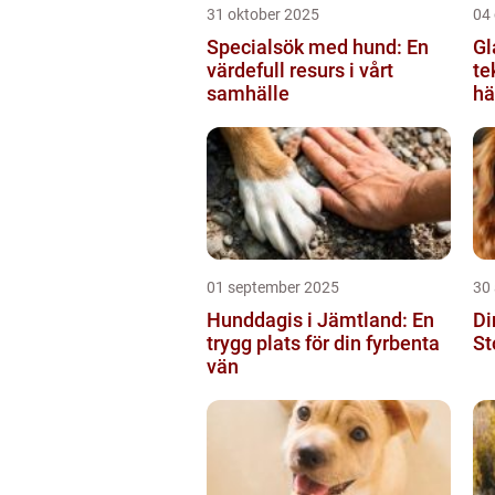
31 oktober 2025
04
Specialsök med hund: En
Gl
värdefull resurs i vårt
te
samhälle
hä
vä
01 september 2025
30
Hunddagis i Jämtland: En
Di
trygg plats för din fyrbenta
St
vän