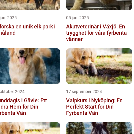
juni 2025
05 juni 2025
forska en unik elk park i
Akutveterinär i Växjö: En
måland
trygghet för våra fyrbenta
vänner
 oktober 2024
17 september 2024
nddagis i Gävle: Ett
Valpkurs i Nyköping: En
dra Hem för Din
Perfekt Start för Din
rbenta Vän
Fyrbenta Vän