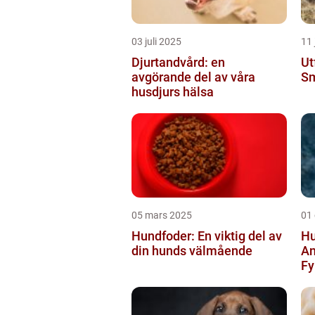
03 juli 2025
11 
Djurtandvård: en
Ut
avgörande del av våra
S
husdjurs hälsa
05 mars 2025
01
Hundfoder: En viktig del av
Hu
din hunds välmående
An
Fy