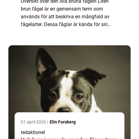
Översikt över den lilla bruna fågeln Liten
brun fågel är en gemensam term som
används för att beskriva en mångfald av
fågelarter. Dessa fåglar är kända för sin
karakteristiska bruna fjäderdräkt och
förekommer över hela världen. Trots sin
vanliga före...
01 april 2026
Elin Forsberg
redaktionel