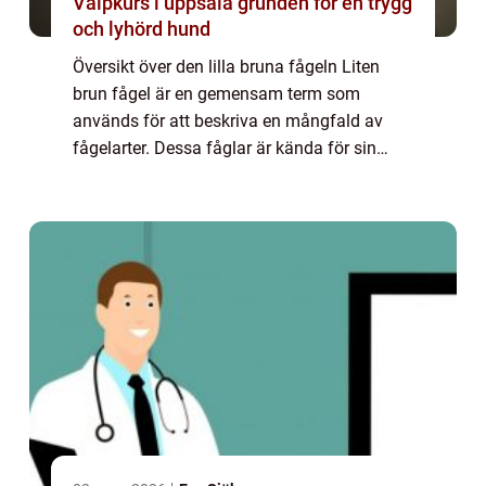
Valpkurs i uppsala grunden för en trygg
och lyhörd hund
Översikt över den lilla bruna fågeln Liten
brun fågel är en gemensam term som
används för att beskriva en mångfald av
fågelarter. Dessa fåglar är kända för sin
karakteristiska bruna fjäderdräkt och
förekommer över hela världen. Trots sin
vanliga före...