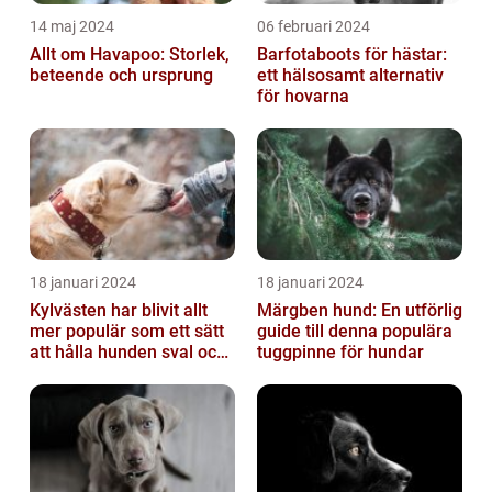
14 maj 2024
06 februari 2024
Allt om Havapoo: Storlek,
Barfotaboots för hästar:
beteende och ursprung
ett hälsosamt alternativ
för hovarna
18 januari 2024
18 januari 2024
Kylvästen har blivit allt
Märgben hund: En utförlig
mer populär som ett sätt
guide till denna populära
att hålla hunden sval och
tuggpinne för hundar
bekväm under varma
väde...