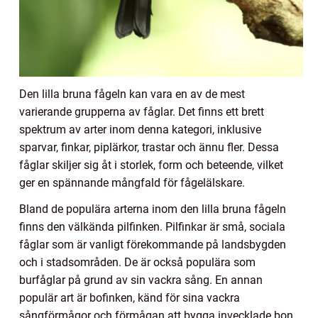
Den lilla bruna fågeln kan vara en av de mest
varierande grupperna av fåglar. Det finns ett brett
spektrum av arter inom denna kategori, inklusive
sparvar, finkar, piplärkor, trastar och ännu fler. Dessa
fåglar skiljer sig åt i storlek, form och beteende, vilket
ger en spännande mångfald för fågelälskare.
Bland de populära arterna inom den lilla bruna fågeln
finns den välkända pilfinken. Pilfinkar är små, sociala
fåglar som är vanligt förekommande på landsbygden
och i stadsområden. De är också populära som
burfåglar på grund av sin vackra sång. En annan
populär art är bofinken, känd för sina vackra
sångförmågor och förmågan att bygga invecklade bon.