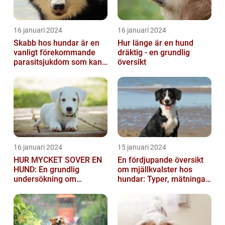
16 januari 2024
16 januari 2024
Skabb hos hundar är en
Hur länge är en hund
vanligt förekommande
dräktig - en grundlig
parasitsjukdom som kan
översikt
vara mycket besvärlig
och smittsa...
16 januari 2024
15 januari 2024
HUR MYCKET SOVER EN
En fördjupande översikt
HUND: En grundlig
om mjällkvalster hos
undersökning om
hundar: Typer, mätningar
hundens sömnvanor
och jämförelser