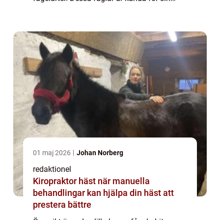
karakteristiska bruna fjäderdräkt och
förekommer över hela världen. Trots sin
vanliga före...
01 maj 2026
Johan Norberg
redaktionel
Kiropraktor häst när manuella
behandlingar kan hjälpa din häst att
prestera bättre