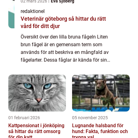
02 mars 2026
Eva Sjöberg
redaktionel
Veterinär göteborg så hittar du rätt
vård för ditt djur
Översikt över den lilla bruna fågeln Liten
brun fågel är en gemensam term som
används för att beskriva en mångfald av
fågelarter. Dessa fåglar är kända för sin
karakteristiska bruna fjäderdräkt och
förekommer över hela världen. Trots sin
vanliga före...
01 februari 2026
05 november 2025
Kattpensionat i jönköping
Lugnande halsband för
så hittar du rätt omsorg
hund: Fakta, funktion och
för din katt
trygga val