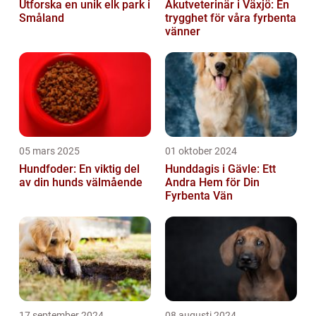
Utforska en unik elk park i
Akutveterinär i Växjö: En
Småland
trygghet för våra fyrbenta
vänner
05 mars 2025
01 oktober 2024
Hundfoder: En viktig del
Hunddagis i Gävle: Ett
av din hunds välmående
Andra Hem för Din
Fyrbenta Vän
17 september 2024
08 augusti 2024