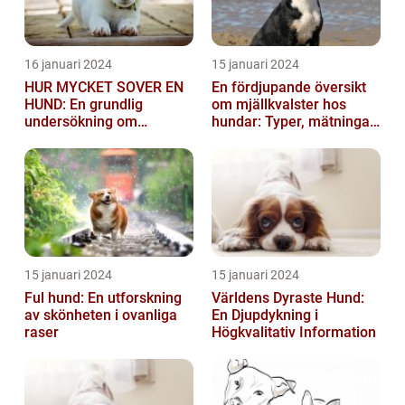
16 januari 2024
15 januari 2024
HUR MYCKET SOVER EN
En fördjupande översikt
HUND: En grundlig
om mjällkvalster hos
undersökning om
hundar: Typer, mätningar
hundens sömnvanor
och jämförelser
15 januari 2024
15 januari 2024
Ful hund: En utforskning
Världens Dyraste Hund:
av skönheten i ovanliga
En Djupdykning i
raser
Högkvalitativ Information