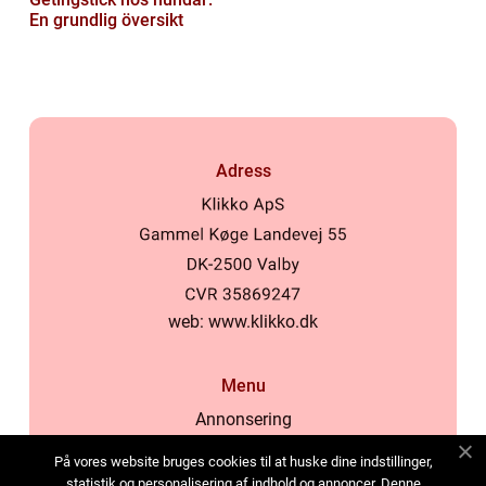
En grundlig översikt
Adress
web:
www.klikko.dk
Menu
Annonsering
Om oss
På vores website bruges cookies til at huske dine indstillinger,
Cookies
statistik og personalisering af indhold og annoncer. Denne