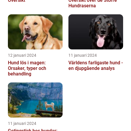
Översikt
Översikt över de Större
Hundraserna
12 januari 2024
11 januari 2024
Hund lös i magen:
Världens farligaste hund -
Orsaker, typer och
en djupgående analys
behandling
11 januari 2024
Getingstick hos hundar: