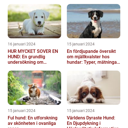
vara mycket besvärlig
och smittsa...
16 januari 2024
15 januari 2024
HUR MYCKET SOVER EN
En fördjupande översikt
HUND: En grundlig
om mjällkvalster hos
undersökning om
hundar: Typer, mätningar
hundens sömnvanor
och jämförelser
15 januari 2024
15 januari 2024
Ful hund: En utforskning
Världens Dyraste Hund:
av skönheten i ovanliga
En Djupdykning i