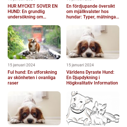
HUR MYCKET SOVER EN
En fördjupande översikt
HUND: En grundlig
om mjällkvalster hos
undersökning om
hundar: Typer, mätningar
hundens sömnvanor
och jämförelser
15 januari 2024
15 januari 2024
Ful hund: En utforskning
Världens Dyraste Hund:
av skönheten i ovanliga
En Djupdykning i
raser
Högkvalitativ Information