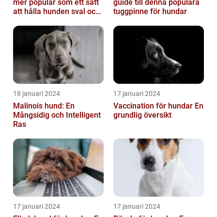
mer populär som ett sätt
guide till denna populära
att hålla hunden sval och
tuggpinne för hundar
bekväm under varma
väde...
18 januari 2024
17 januari 2024
Malinois hund: En
Vaccination för hundar En
Mångsidig och Intelligent
grundlig översikt
Ras
17 januari 2024
17 januari 2024