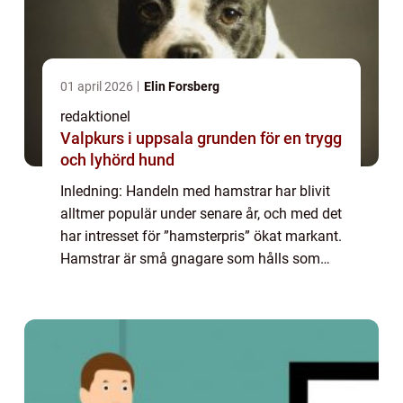
01 april 2026
Elin Forsberg
redaktionel
Valpkurs i uppsala grunden för en trygg
och lyhörd hund
Inledning: Handeln med hamstrar har blivit
alltmer populär under senare år, och med det
har intresset för ”hamsterpris” ökat markant.
Hamstrar är små gnagare som hålls som
husdjur och kan erbjuda stor glädje och
sällskap för privatpersone...