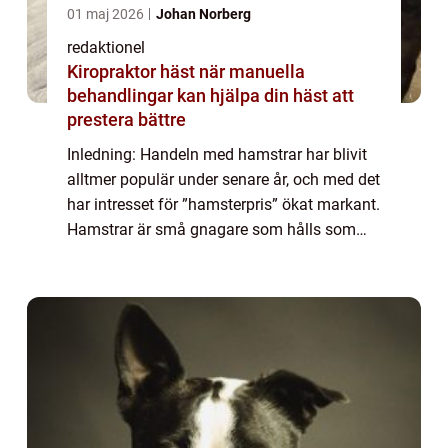
01 maj 2026
Johan Norberg
redaktionel
Kiropraktor häst när manuella
behandlingar kan hjälpa din häst att
prestera bättre
Inledning: Handeln med hamstrar har blivit
alltmer populär under senare år, och med det
har intresset för ”hamsterpris” ökat markant.
Hamstrar är små gnagare som hålls som
husdjur och kan erbjuda stor glädje och
sällskap för privatpersone...