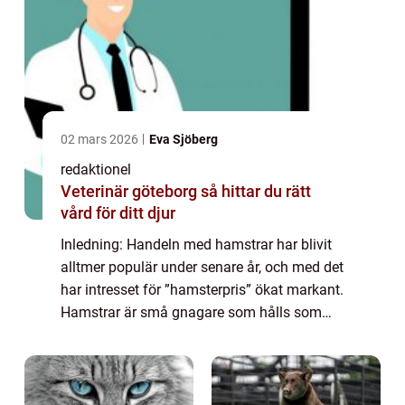
02 mars 2026
Eva Sjöberg
redaktionel
Veterinär göteborg så hittar du rätt
vård för ditt djur
Inledning: Handeln med hamstrar har blivit
alltmer populär under senare år, och med det
har intresset för ”hamsterpris” ökat markant.
Hamstrar är små gnagare som hålls som
husdjur och kan erbjuda stor glädje och
sällskap för privatpersone...