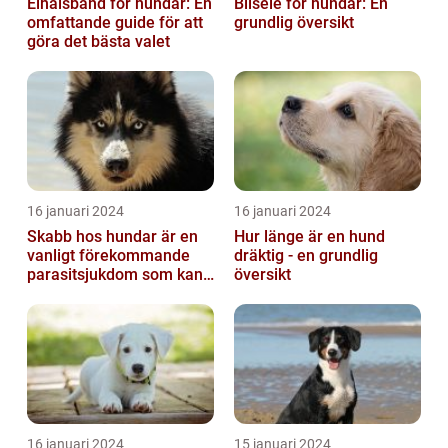
Elhalsband för hundar: En
Bilsele för hundar: En
omfattande guide för att
grundlig översikt
göra det bästa valet
16 januari 2024
16 januari 2024
Skabb hos hundar är en
Hur länge är en hund
vanligt förekommande
dräktig - en grundlig
parasitsjukdom som kan
översikt
vara mycket besvärlig
och smittsa...
16 januari 2024
15 januari 2024