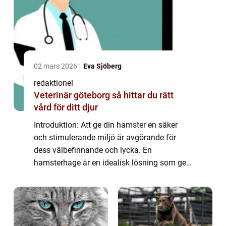
02 mars 2026
Eva Sjöberg
redaktionel
Veterinär göteborg så hittar du rätt
vård för ditt djur
Introduktion: Att ge din hamster en säker
och stimulerande miljö är avgörande för
dess välbefinnande och lycka. En
hamsterhage är en idealisk lösning som ger
ditt husdjur tillräckligt med utrymme för att
leva och utforska. I denna artikel kommer vi
a...