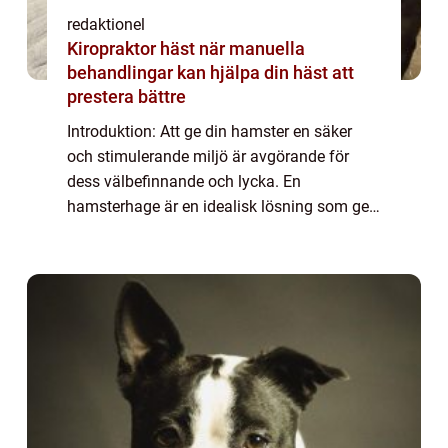
redaktionel
Kiropraktor häst när manuella
behandlingar kan hjälpa din häst att
prestera bättre
Introduktion: Att ge din hamster en säker
och stimulerande miljö är avgörande för
dess välbefinnande och lycka. En
hamsterhage är en idealisk lösning som ger
ditt husdjur tillräckligt med utrymme för att
leva och utforska. I denna artikel kommer vi
a...