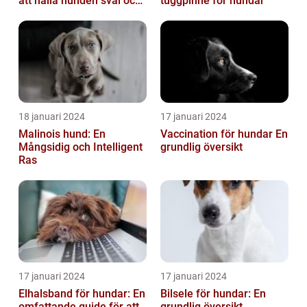
att hålla hunden sval och
tuggpinne för hundar
bekväm under varma
väde...
18 januari 2024
17 januari 2024
Malinois hund: En
Vaccination för hundar En
Mångsidig och Intelligent
grundlig översikt
Ras
17 januari 2024
17 januari 2024
Elhalsband för hundar: En
Bilsele för hundar: En
omfattande guide för att
grundlig översikt