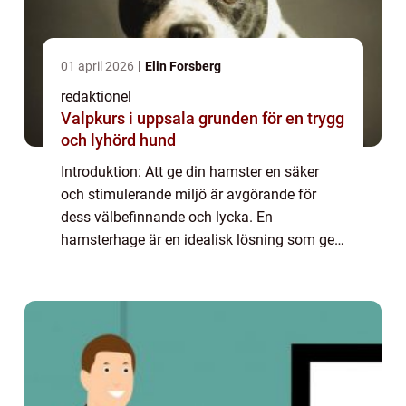
01 april 2026
Elin Forsberg
redaktionel
Valpkurs i uppsala grunden för en trygg
och lyhörd hund
Introduktion: Att ge din hamster en säker
och stimulerande miljö är avgörande för
dess välbefinnande och lycka. En
hamsterhage är en idealisk lösning som ger
ditt husdjur tillräckligt med utrymme för att
leva och utforska. I denna artikel kommer vi
a...