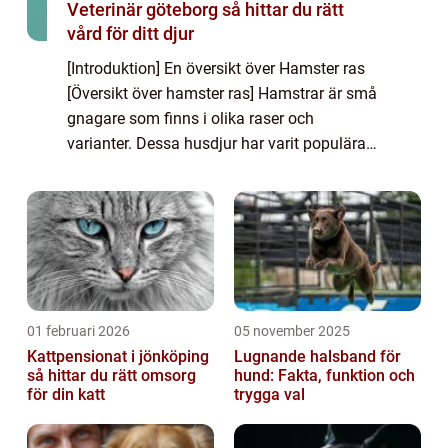
Veterinär göteborg så hittar du rätt
vård för ditt djur
[Introduktion] En översikt över Hamster ras
[Översikt över hamster ras] Hamstrar är små
gnagare som finns i olika raser och
varianter. Dessa husdjur har varit populära
sällskapsdjur i århundraden och har unika
egenskaper som gör dem till favoriter bl...
01 februari 2026
05 november 2025
Kattpensionat i jönköping
Lugnande halsband för
så hittar du rätt omsorg
hund: Fakta, funktion och
för din katt
trygga val