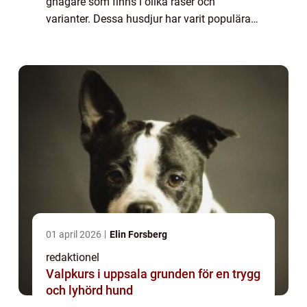
gnagare som finns i olika raser och
varianter. Dessa husdjur har varit populära
sällskapsdjur i århundraden och har unika
egenskaper som gör dem till favoriter bl...
01 april 2026
Elin Forsberg
redaktionel
Valpkurs i uppsala grunden för en trygg
och lyhörd hund