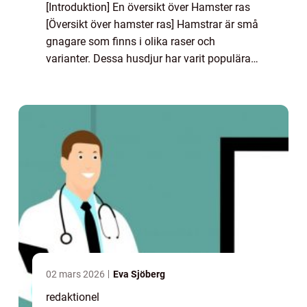
[Introduktion] En översikt över Hamster ras
[Översikt över hamster ras] Hamstrar är små
gnagare som finns i olika raser och
varianter. Dessa husdjur har varit populära
sällskapsdjur i århundraden och har unika
egenskaper som gör dem till favoriter bl...
02 mars 2026
Eva Sjöberg
redaktionel