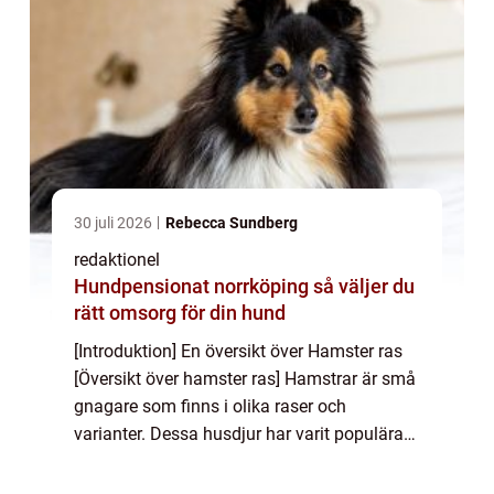
30 juli 2026
Rebecca Sundberg
redaktionel
Hundpensionat norrköping så väljer du
rätt omsorg för din hund
[Introduktion] En översikt över Hamster ras
[Översikt över hamster ras] Hamstrar är små
gnagare som finns i olika raser och
varianter. Dessa husdjur har varit populära
sällskapsdjur i århundraden och har unika
egenskaper som gör dem till favoriter bl...