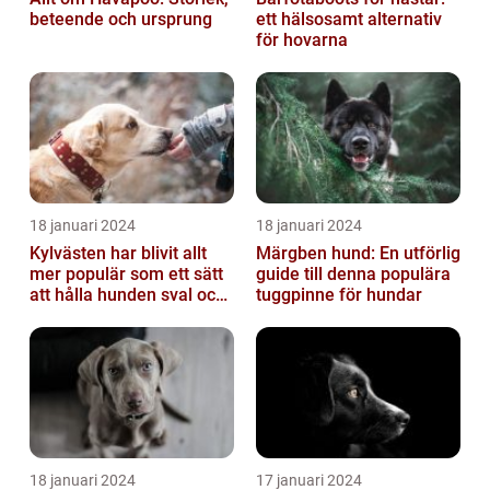
beteende och ursprung
ett hälsosamt alternativ
för hovarna
18 januari 2024
18 januari 2024
Kylvästen har blivit allt
Märgben hund: En utförlig
mer populär som ett sätt
guide till denna populära
att hålla hunden sval och
tuggpinne för hundar
bekväm under varma
väde...
18 januari 2024
17 januari 2024