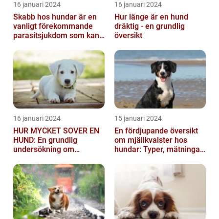
16 januari 2024
16 januari 2024
Skabb hos hundar är en
Hur länge är en hund
vanligt förekommande
dräktig - en grundlig
parasitsjukdom som kan
översikt
vara mycket besvärlig
och smittsa...
16 januari 2024
15 januari 2024
HUR MYCKET SOVER EN
En fördjupande översikt
HUND: En grundlig
om mjällkvalster hos
undersökning om
hundar: Typer, mätningar
hundens sömnvanor
och jämförelser