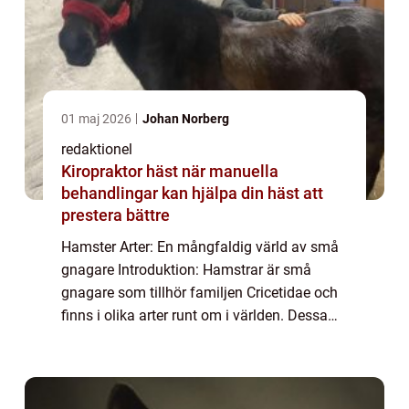
01 maj 2026
Johan Norberg
redaktionel
Kiropraktor häst när manuella
behandlingar kan hjälpa din häst att
prestera bättre
Hamster Arter: En mångfaldig värld av små
gnagare Introduktion: Hamstrar är små
gnagare som tillhör familjen Cricetidae och
finns i olika arter runt om i världen. Dessa
söta och lurviga djur har blivit populära
husdjur på grund av deras charmerande p...