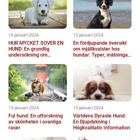
16 januari 2024
15 januari 2024
HUR MYCKET SOVER EN
En fördjupande översikt
HUND: En grundlig
om mjällkvalster hos
undersökning om
hundar: Typer, mätningar
hundens sömnvanor
och jämförelser
15 januari 2024
15 januari 2024
Ful hund: En utforskning
Världens Dyraste Hund:
av skönheten i ovanliga
En Djupdykning i
raser
Högkvalitativ Information