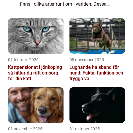
finns i olika arter runt om i världen. Dessa
söta och lurviga djur har blivit populära
husdjur på grund av deras charmerande p...
01 februari 2026
05 november 2025
Kattpensionat i jönköping
Lugnande halsband för
så hittar du rätt omsorg
hund: Fakta, funktion och
för din katt
trygga val
01 november 2025
31 oktober 2025