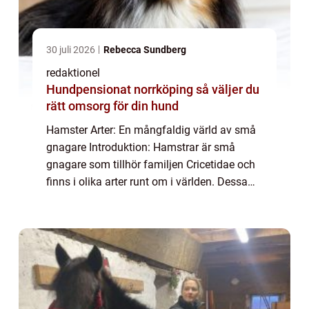
30 juli 2026
Rebecca Sundberg
redaktionel
Hundpensionat norrköping så väljer du
rätt omsorg för din hund
Hamster Arter: En mångfaldig värld av små
gnagare Introduktion: Hamstrar är små
gnagare som tillhör familjen Cricetidae och
finns i olika arter runt om i världen. Dessa
söta och lurviga djur har blivit populära
husdjur på grund av deras charmerande p...