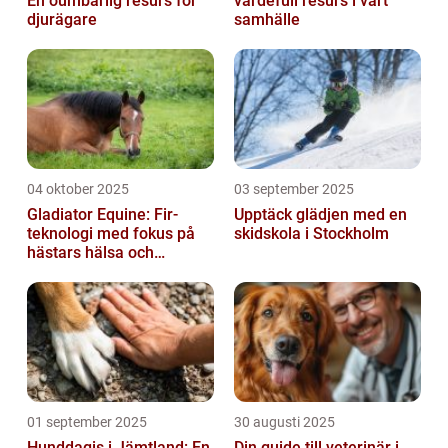
En oumbärlig resurs för
värdefull resurs i vårt
djurägare
samhälle
04 oktober 2025
03 september 2025
Gladiator Equine: Fir-
Upptäck glädjen med en
teknologi med fokus på
skidskola i Stockholm
hästars hälsa och
välbefinnande
01 september 2025
30 augusti 2025
Hunddagis i Jämtland: En
Din guide till veterinär i