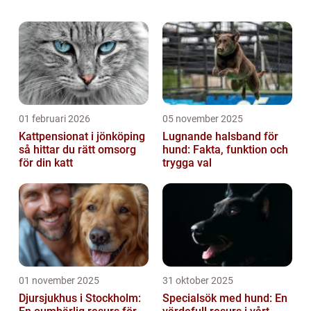
För att kunna ge bästa vård och skapa en
bra livsmiljö för dessa små gn...
01 februari 2026
05 november 2025
Kattpensionat i jönköping
Lugnande halsband för
så hittar du rätt omsorg
hund: Fakta, funktion och
för din katt
trygga val
01 november 2025
31 oktober 2025
Djursjukhus i Stockholm:
Specialsök med hund: En