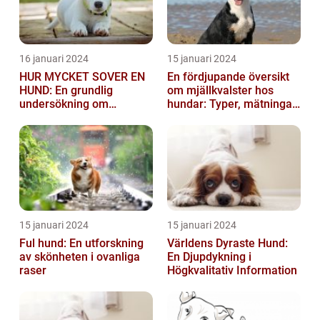
16 januari 2024
15 januari 2024
HUR MYCKET SOVER EN
En fördjupande översikt
HUND: En grundlig
om mjällkvalster hos
undersökning om
hundar: Typer, mätningar
hundens sömnvanor
och jämförelser
15 januari 2024
15 januari 2024
Ful hund: En utforskning
Världens Dyraste Hund:
av skönheten i ovanliga
En Djupdykning i
raser
Högkvalitativ Information