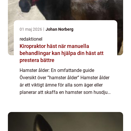
01 maj 2026
Johan Norberg
redaktionel
Kiropraktor häst när manuella
behandlingar kan hjälpa din häst att
prestera bättre
Hamster ålder: En omfattande guide
Översikt över ”hamster ålder” Hamster ålder
är ett viktigt ämne för alla som äger eller
planerar att skaffa en hamster som husdjur.
För att kunna ge bästa vård och skapa en
bra livsmiljö för dessa små gn...