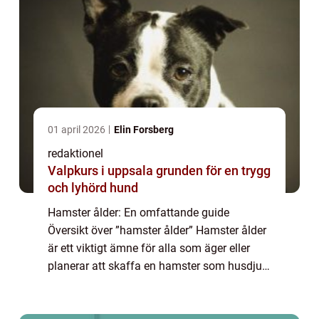
01 april 2026
Elin Forsberg
redaktionel
Valpkurs i uppsala grunden för en trygg
och lyhörd hund
Hamster ålder: En omfattande guide
Översikt över ”hamster ålder” Hamster ålder
är ett viktigt ämne för alla som äger eller
planerar att skaffa en hamster som husdjur.
För att kunna ge bästa vård och skapa en
bra livsmiljö för dessa små gn...