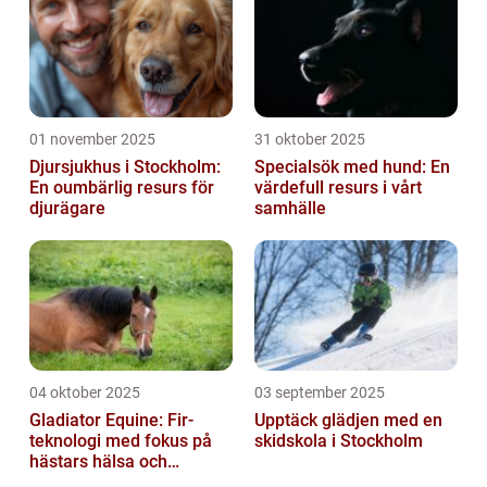
01 november 2025
31 oktober 2025
Djursjukhus i Stockholm:
Specialsök med hund: En
En oumbärlig resurs för
värdefull resurs i vårt
djurägare
samhälle
04 oktober 2025
03 september 2025
Gladiator Equine: Fir-
Upptäck glädjen med en
teknologi med fokus på
skidskola i Stockholm
hästars hälsa och
välbefinnande