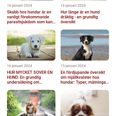
16 januari 2024
16 januari 2024
Skabb hos hundar är en
Hur länge är en hund
vanligt förekommande
dräktig - en grundlig
parasitsjukdom som kan
översikt
vara mycket besvärlig
och smittsa...
16 januari 2024
15 januari 2024
HUR MYCKET SOVER EN
En fördjupande översikt
HUND: En grundlig
om mjällkvalster hos
undersökning om
hundar: Typer, mätningar
hundens sömnvanor
och jämförelser