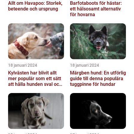
Allt om Havapoo: Storlek,
Barfotaboots för hästar:
beteende och ursprung
ett hälsosamt alternativ
för hovarna
18 januari 2024
18 januari 2024
Kylvästen har blivit allt
Märgben hund: En utförlig
mer populär som ett sätt
guide till denna populära
att hålla hunden sval och
tuggpinne för hundar
bekväm under varma
väde...