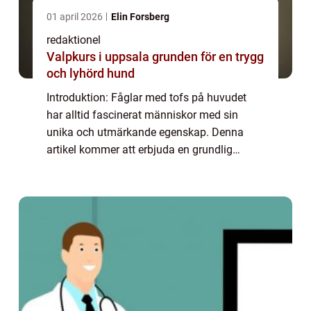
01 april 2026
Elin Forsberg
redaktionel
Valpkurs i uppsala grunden för en trygg
och lyhörd hund
Introduktion: Fåglar med tofs på huvudet
har alltid fascinerat människor med sin
unika och utmärkande egenskap. Denna
artikel kommer att erbjuda en grundlig
översikt av dessa fåglar, med en omfattande
presentation av olika typer, populära arter
och k...