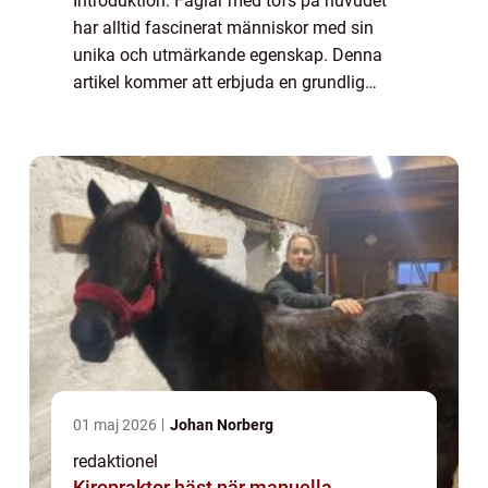
Introduktion: Fåglar med tofs på huvudet
har alltid fascinerat människor med sin
unika och utmärkande egenskap. Denna
artikel kommer att erbjuda en grundlig
översikt av dessa fåglar, med en omfattande
presentation av olika typer, populära arter
och k...
01 maj 2026
Johan Norberg
redaktionel
Kiropraktor häst när manuella