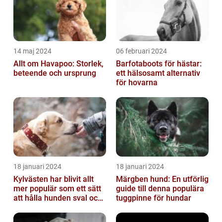
14 maj 2024
06 februari 2024
Allt om Havapoo: Storlek,
Barfotaboots för hästar:
beteende och ursprung
ett hälsosamt alternativ
för hovarna
18 januari 2024
18 januari 2024
Kylvästen har blivit allt
Märgben hund: En utförlig
mer populär som ett sätt
guide till denna populära
att hålla hunden sval och
tuggpinne för hundar
bekväm under varma
väde...