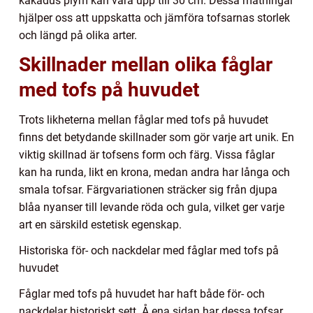
kakadus plym kan vara upp till 30 cm. Dessa mätningar
hjälper oss att uppskatta och jämföra tofsarnas storlek
och längd på olika arter.
Skillnader mellan olika fåglar
med tofs på huvudet
Trots likheterna mellan fåglar med tofs på huvudet
finns det betydande skillnader som gör varje art unik. En
viktig skillnad är tofsens form och färg. Vissa fåglar
kan ha runda, likt en krona, medan andra har långa och
smala tofsar. Färgvariationen sträcker sig från djupa
blåa nyanser till levande röda och gula, vilket ger varje
art en särskild estetisk egenskap.
Historiska för- och nackdelar med fåglar med tofs på
huvudet
Fåglar med tofs på huvudet har haft både för- och
nackdelar historiskt sett. Å ena sidan har dessa tofsar