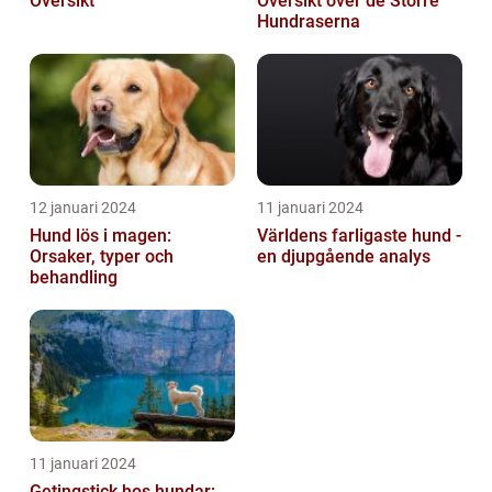
Översikt
Översikt över de Större
Hundraserna
12 januari 2024
11 januari 2024
Hund lös i magen:
Världens farligaste hund -
Orsaker, typer och
en djupgående analys
behandling
11 januari 2024
Getingstick hos hundar: