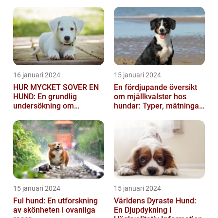
vara mycket besvärlig
och smittsa...
16 januari 2024
15 januari 2024
HUR MYCKET SOVER EN
En fördjupande översikt
HUND: En grundlig
om mjällkvalster hos
undersökning om
hundar: Typer, mätningar
hundens sömnvanor
och jämförelser
15 januari 2024
15 januari 2024
Ful hund: En utforskning
Världens Dyraste Hund:
av skönheten i ovanliga
En Djupdykning i