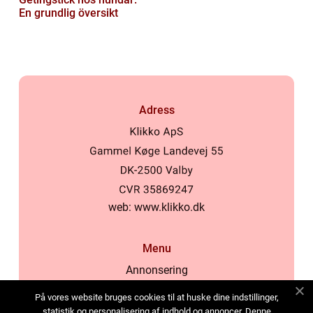
En grundlig översikt
Adress
web:
www.klikko.dk
Menu
Annonsering
Om oss
På vores website bruges cookies til at huske dine indstillinger,
Cookies
statistik og personalisering af indhold og annoncer. Denne