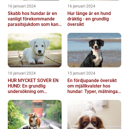
16 januari 2024
16 januari 2024
Skabb hos hundar är en
Hur länge är en hund
vanligt förekommande
dräktig - en grundlig
parasitsjukdom som kan
översikt
vara mycket besvärlig
och smittsa...
16 januari 2024
15 januari 2024
HUR MYCKET SOVER EN
En fördjupande översikt
HUND: En grundlig
om mjällkvalster hos
undersökning om
hundar: Typer, mätningar
hundens sömnvanor
och jämförelser