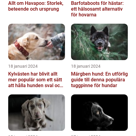
Allt om Havapoo: Storlek,
Barfotaboots för hästar:
beteende och ursprung
ett hälsosamt alternativ
för hovarna
18 januari 2024
18 januari 2024
Kylvästen har blivit allt
Märgben hund: En utförlig
mer populär som ett sätt
guide till denna populära
att hålla hunden sval och
tuggpinne för hundar
bekväm under varma
väde...