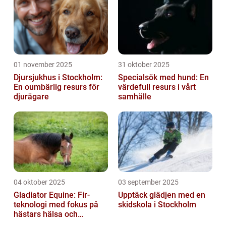
01 november 2025
31 oktober 2025
Djursjukhus i Stockholm:
Specialsök med hund: En
En oumbärlig resurs för
värdefull resurs i vårt
djurägare
samhälle
04 oktober 2025
03 september 2025
Gladiator Equine: Fir-
Upptäck glädjen med en
teknologi med fokus på
skidskola i Stockholm
hästars hälsa och
välbefinnande