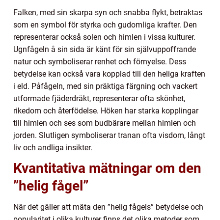
Falken, med sin skarpa syn och snabba flykt, betraktas
som en symbol för styrka och gudomliga krafter. Den
representerar också solen och himlen i vissa kulturer.
Ugnfågeln å sin sida är känt för sin självuppoffrande
natur och symboliserar renhet och förnyelse. Dess
betydelse kan också vara kopplad till den heliga kraften
i eld. Påfågeln, med sin präktiga färgning och vackert
utformade fjäderdräkt, representerar ofta skönhet,
rikedom och återfödelse. Höken har starka kopplingar
till himlen och ses som budbärare mellan himlen och
jorden. Slutligen symboliserar tranan ofta visdom, långt
liv och andliga insikter.
Kvantitativa mätningar om den
”helig fågel”
När det gäller att mäta den ”helig fågels” betydelse och
popularitet i olika kulturer finns det olika metoder som