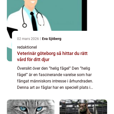
02 mars 2026
Eva Sjöberg
redaktionel
Veterinär göteborg så hittar du rätt
vård för ditt djur
Översikt över den ”helig fågel” Den ”helig
fågel” är en fascinerande varelse som har
fångat människors intresse i århundraden.
Denna art av fåglar har en speciell plats i
många kulturer och betraktas som heliga
och andliga var...