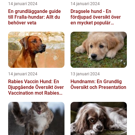
14 januari 2024
14 januari 2024
En grundläggande guide
Dragsele hund - En
till Fralla-hundar: Allt du
fördjupad översikt över
behöver veta
en mycket populär
utrustning
14 januari 2024
13 januari 2024
Rabies Vaccin Hund: En
Hundnamn: En Grundlig
Djupgående Översikt över
Översikt och Presentation
Vaccination mot Rabies
hos Hundar