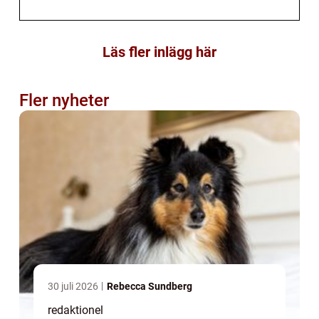
Läs fler inlägg här
Fler nyheter
30 juli 2026
Rebecca Sundberg
redaktionel