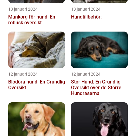
13 januari 2024
13 januari 2024
Munkorg för hund: En
Hundtillbehör:
robusk översikt
12 januari 2024
12 januari 2024
Blodöra hund: En Grundlig
Stor Hund: En Grundlig
Översikt
Översikt över de Större
Hundraserna