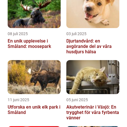
08 juli 2025
03 juli 2025
En unik upplevelse i
Djurtandvård: en
Småland: moosepark
avgörande del av våra
husdjurs hälsa
11 juni 2025
05 juni 2025
Utforska en unik elk park i
Akutveterinär i Växjö: En
Småland
trygghet för våra fyrbenta
vänner