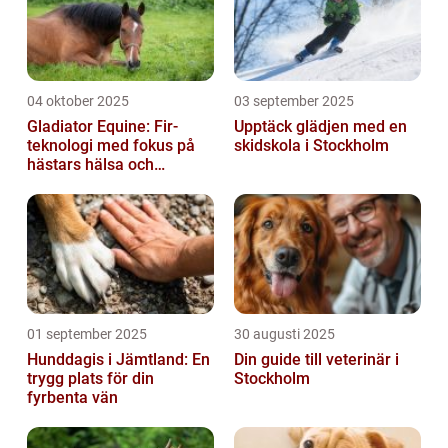
04 oktober 2025
03 september 2025
Gladiator Equine: Fir-
Upptäck glädjen med en
teknologi med fokus på
skidskola i Stockholm
hästars hälsa och
välbefinnande
01 september 2025
30 augusti 2025
Hunddagis i Jämtland: En
Din guide till veterinär i
trygg plats för din
Stockholm
fyrbenta vän