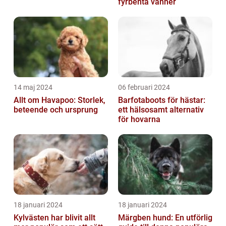
fyrbenta vänner
14 maj 2024
06 februari 2024
Allt om Havapoo: Storlek,
Barfotaboots för hästar:
beteende och ursprung
ett hälsosamt alternativ
för hovarna
18 januari 2024
18 januari 2024
Kylvästen har blivit allt
Märgben hund: En utförlig