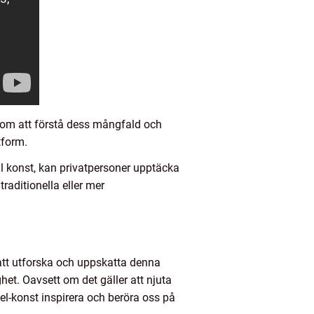
nom att förstå dess mångfald och
tform.
al konst, kan privatpersoner upptäcka
raditionella eller mer
att utforska och uppskatta denna
het. Oavsett om det gäller att njuta
el-konst inspirera och beröra oss på