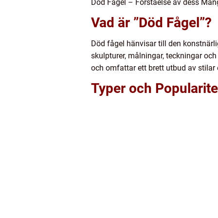
Död Fågel – Förståelse av dess Mång
Vad är ”Död Fågel”?
Död fågel hänvisar till den konstnär
skulpturer, målningar, teckningar oc
och omfattar ett brett utbud av stilar 
Typer och Popularite