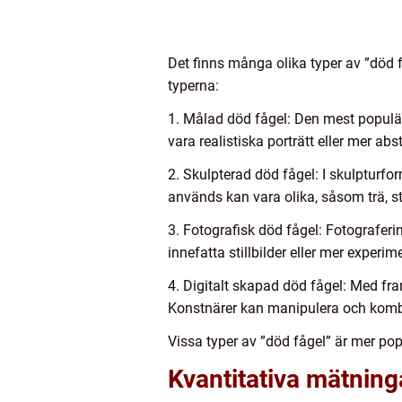
Det finns många olika typer av ”död f
typerna:
1. Målad död fågel: Den mest populär
vara realistiska porträtt eller mer abs
2. Skulpterad död fågel: I skulpturf
används kan vara olika, såsom trä, st
3. Fotografisk död fågel: Fotografer
innefatta stillbilder eller mer experi
4. Digitalt skapad död fågel: Med fra
Konstnärer kan manipulera och kombin
Vissa typer av ”död fågel” är mer pop
Kvantitativa mätnin