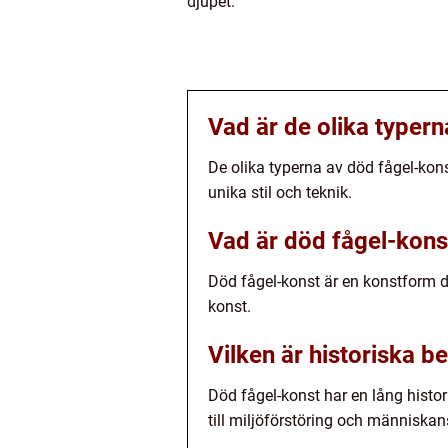
djupet.
Vad är de olika typer
De olika typerna av död fågel-konst
unika stil och teknik.
Vad är död fågel-kons
Död fågel-konst är en konstform dä
konst.
Vilken är historiska b
Död fågel-konst har en lång hist
till miljöförstöring och människa