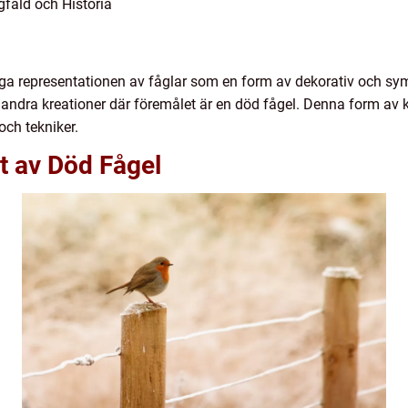
fald och Historia
liga representationen av fåglar som en form av dekorativ och sy
h andra kreationer där föremålet är en död fågel. Denna form av 
och tekniker.
t av Död Fågel