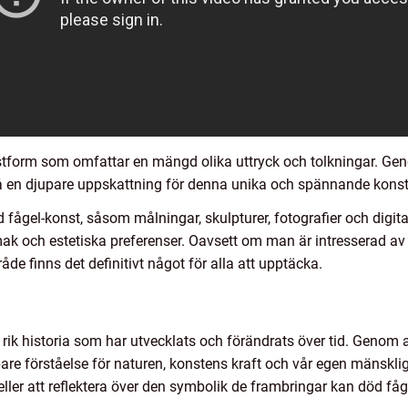
nstform som omfattar en mängd olika uttryck och tolkningar. Ge
 få en djupare uppskattning för denna unika och spännande kons
 fågel-konst, såsom målningar, skulpturer, fotografier och digit
mak och estetiska preferenser. Oavsett om man är intresserad av t
de finns det definitivt något för alla att upptäcka.
rik historia som har utvecklats och förändrats över tid. Genom 
are förståelse för naturen, konstens kraft och vår egen mänsklig
ler att reflektera över den symbolik de frambringar kan död fåg