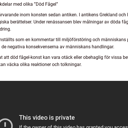
kdelar med olika ”Död Fågel”
t närvarande inom konsten sedan antiken. I antikens Grekland o
iska berättelser. Under renässansen blev målningar av döda fåg
dring.
amställts som en kommentar till miljöförstöring och människans
a de negativa konsekvenserna av människans handlingar.
t att död fågel-konst kan vara otäck eller obehaglig för vissa be
 kan väcka olika reaktioner och tolkningar.