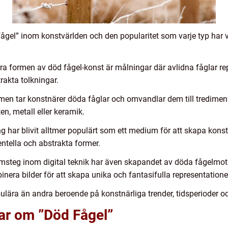
ågel” inom konstvärlden och den popularitet som varje typ har v
a formen av död fågel-konst är målningar där avlidna fåglar repr
trakta tolkningar.
ormen tar konstnärer döda fåglar och omvandlar dem till tredimen
en, metall eller keramik.
ing har blivit alltmer populärt som ett medium för att skapa kon
mentella och abstrakta former.
msteg inom digital teknik har även skapandet av döda fågelmotiv f
era bilder för att skapa unika och fantasifulla representatione
ulära än andra beroende på konstnärliga trender, tidsperioder o
gar om ”Död Fågel”