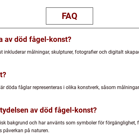
FAQ
na av död fågel-konst?
 inkluderar målningar, skulpturer, fotografier och digitalt skapa
t?
r döda fåglar representeras i olika konstverk, såsom målningar, s
etydelsen av död fågel-konst?
orisk bakgrund och har använts som symboler för förgänglighet
ns påverkan på naturen.