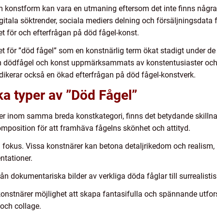
om konstform kan vara en utmaning eftersom det inte finns några 
ala söktrender, sociala mediers delning och försäljningsdata frå
t för och efterfrågan på död fågel-konst.
et för ”död fågel” som en konstnärlig term ökat stadigt under d
m dödfågel och konst uppmärksammats av konstentusiaster och 
ndikerar också en ökad efterfrågan på död fågel-konstverk.
ka typer av ”Död Fågel”
faller inom samma breda konstkategori, finns det betydande skil
omposition för att framhäva fågelns skönhet och attityd.
ch fokus. Vissa konstnärer kan betona detaljrikedom och realism
ntationer.
rån dokumentariska bilder av verkliga döda fåglar till surrealisti
 konstnärer möjlighet att skapa fantasifulla och spännande ut
 och collage.