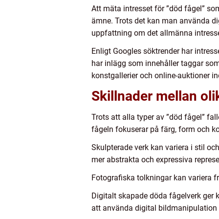
Att mäta intresset för ”död fågel” s
ämne. Trots det kan man använda digit
uppfattning om det allmänna intresse
Enligt Googles söktrender har intress
har inlägg som innehåller taggar so
konstgallerier och online-auktioner i
Skillnader mellan oli
Trots att alla typer av ”död fågel” 
fågeln fokuserar på färg, form och k
Skulpterade verk kan variera i stil o
mer abstrakta och expressiva represe
Fotografiska tolkningar kan variera f
Digitalt skapade döda fågelverk ger
att använda digital bildmanipulation