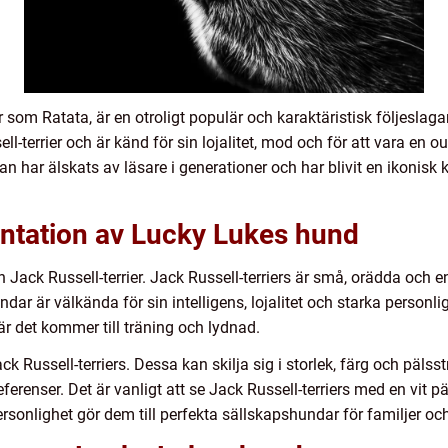
som Ratata, är en otroligt populär och karaktäristisk följeslagar
l-terrier och är känd för sin lojalitet, mod och för att vara en 
an har älskats av läsare i generationer och har blivit en ikonisk
ntation av Lucky Lukes hund
n Jack Russell-terrier. Jack Russell-terriers är små, orädda och
dar är välkända för sin intelligens, lojalitet och starka personli
är det kommer till träning och lydnad.
ck Russell-terriers. Dessa kan skilja sig i storlek, färg och pälss
erenser. Det är vanligt att se Jack Russell-terriers med en vit pä
rsonlighet gör dem till perfekta sällskapshundar för familjer oc