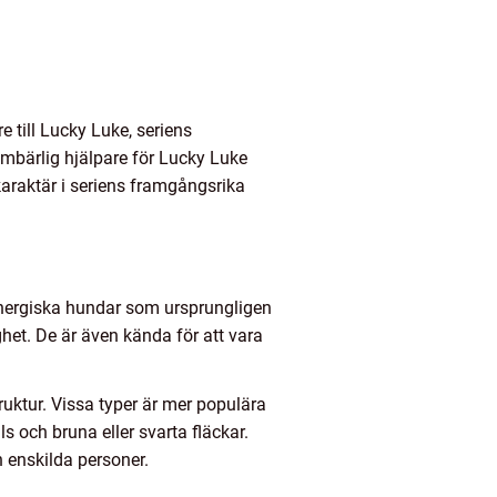
e till Lucky Luke, seriens
oumbärlig hjälpare för Lucky Luke
 karaktär i seriens framgångsrika
 energiska hundar som ursprungligen
ghet. De är även kända för att vara
truktur. Vissa typer är mer populära
ls och bruna eller svarta fläckar.
h enskilda personer.