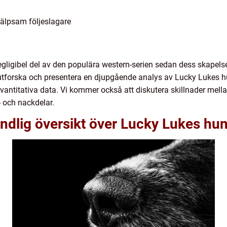
älpsam följeslagare
egligibel del av den populära western-serien sedan dess skapels
tforska och presentera en djupgående analys av Lucky Lukes hun
h kvantitativa data. Vi kommer också att diskutera skillnader me
 och nackdelar.
ndlig översikt över Lucky Lukes hu