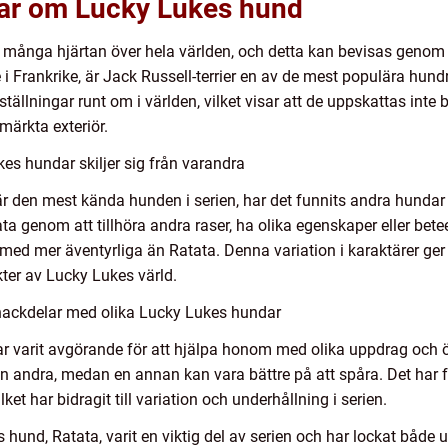
gar om Lucky Lukes hund
 många hjärtan över hela världen, och detta kan bevisas genom at
 Frankrike, är Jack Russell-terrier en av de mest populära hundr
ställningar runt om i världen, vilket visar att de uppskattas inte 
märkta exteriör.
es hundar skiljer sig från varandra
 den mest kända hunden i serien, har det funnits andra hundar s
ta genom att tillhöra andra raser, ha olika egenskaper eller be
ch med mer äventyrliga än Ratata. Denna variation i karaktärer 
kter av Lucky Lukes värld.
nackdelar med olika Lucky Lukes hundar
ar varit avgörande för att hjälpa honom med olika uppdrag och ö
 andra, medan en annan kan vara bättre på att spåra. Det har f
et har bidragit till variation och underhållning i serien.
hund, Ratata, varit en viktig del av serien och har lockat både 