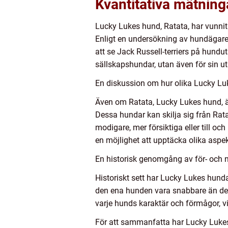
Kvantitativa mätnin
Lucky Lukes hund, Ratata, har vunnit
Enligt en undersökning av hundägare i
att se Jack Russell-terriers på hundut
sällskapshundar, utan även för sin ut
En diskussion om hur olika Lucky Luk
Även om Ratata, Lucky Lukes hund, är
Dessa hundar kan skilja sig från Rata
modigare, mer försiktiga eller till o
en möjlighet att upptäcka olika aspe
En historisk genomgång av för- och 
Historiskt sett har Lucky Lukes hund
den ena hunden vara snabbare än den
varje hunds karaktär och förmågor, vilk
För att sammanfatta har Lucky Lukes 