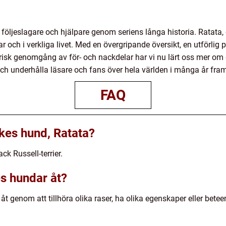
följeslagare och hjälpare genom seriens långa historia. Ratata, 
ar och i verkliga livet. Med en övergripande översikt, en utförlig 
orisk genomgång av för- och nackdelar har vi nu lärt oss mer om
h underhålla läsare och fans över hela världen i många år fram
FAQ
ukes hund, Ratata?
ck Russell-terrier.
es hundar åt?
t genom att tillhöra olika raser, ha olika egenskaper eller beteen