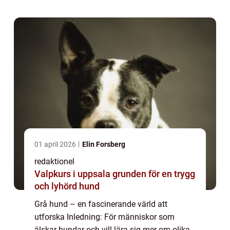
vi att ge en grundlig översikt över...
01 april 2026
Elin Forsberg
redaktionel
Valpkurs i uppsala grunden för en trygg
och lyhörd hund
Grå hund – en fascinerande värld att
utforska Inledning: För människor som
älskar hundar och vill lära sig mer om olika