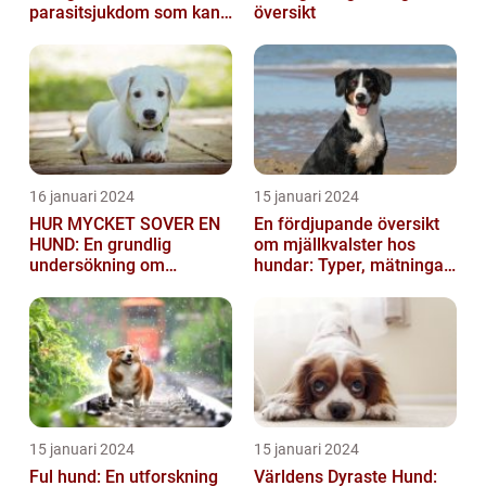
parasitsjukdom som kan
översikt
vara mycket besvärlig
och smittsa...
16 januari 2024
15 januari 2024
HUR MYCKET SOVER EN
En fördjupande översikt
HUND: En grundlig
om mjällkvalster hos
undersökning om
hundar: Typer, mätningar
hundens sömnvanor
och jämförelser
15 januari 2024
15 januari 2024
Ful hund: En utforskning
Världens Dyraste Hund: