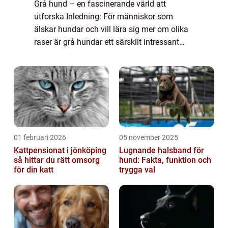
Grå hund – en fascinerande värld att
utforska Inledning: För människor som
älskar hundar och vill lära sig mer om olika
raser är grå hundar ett särskilt intressant
ämne att utforska. I den här artikeln kommer
vi att ge en grundlig översikt över...
01 februari 2026
05 november 2025
Kattpensionat i jönköping
Lugnande halsband för
så hittar du rätt omsorg
hund: Fakta, funktion och
för din katt
trygga val