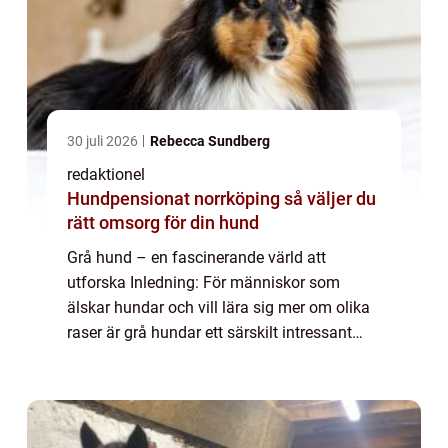
30 juli 2026
Rebecca Sundberg
redaktionel
Hundpensionat norrköping så väljer du
rätt omsorg för din hund
Grå hund – en fascinerande värld att
utforska Inledning: För människor som
älskar hundar och vill lära sig mer om olika
raser är grå hundar ett särskilt intressant
ämne att utforska. I den här artikeln kommer
vi att ge en grundlig översikt över...