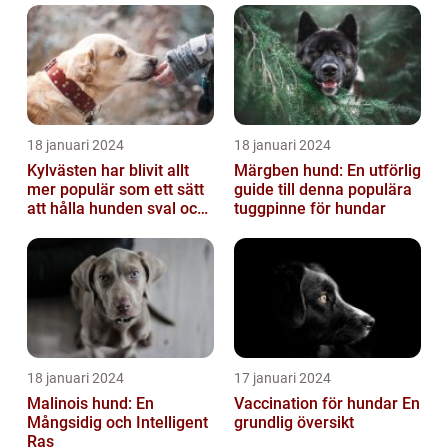
18 januari 2024
18 januari 2024
Kylvästen har blivit allt
Märgben hund: En utförlig
mer populär som ett sätt
guide till denna populära
att hålla hunden sval och
tuggpinne för hundar
bekväm under varma
väde...
18 januari 2024
17 januari 2024
Malinois hund: En
Vaccination för hundar En
Mångsidig och Intelligent
grundlig översikt
Ras