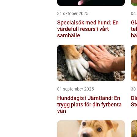
31 oktober 2025
04
Specialsök med hund: En
Gl
värdefull resurs i vårt
te
samhälle
hä
vä
01 september 2025
30
Hunddagis i Jämtland: En
Di
trygg plats för din fyrbenta
St
vän