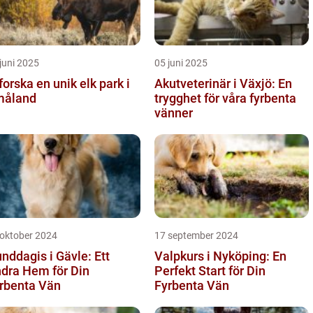
juni 2025
05 juni 2025
forska en unik elk park i
Akutveterinär i Växjö: En
måland
trygghet för våra fyrbenta
vänner
 oktober 2024
17 september 2024
nddagis i Gävle: Ett
Valpkurs i Nyköping: En
dra Hem för Din
Perfekt Start för Din
rbenta Vän
Fyrbenta Vän