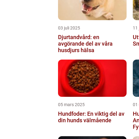
03 juli 2025
11 
Djurtandvård: en
Ut
avgörande del av våra
S
husdjurs hälsa
05 mars 2025
01
Hundfoder: En viktig del av
Hu
din hunds välmående
An
Fy