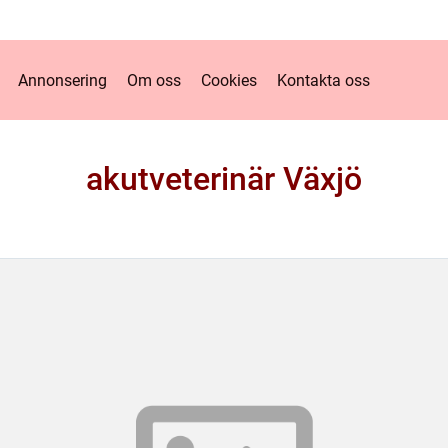
Annonsering
Om oss
Cookies
Kontakta oss
akutveterinär Växjö