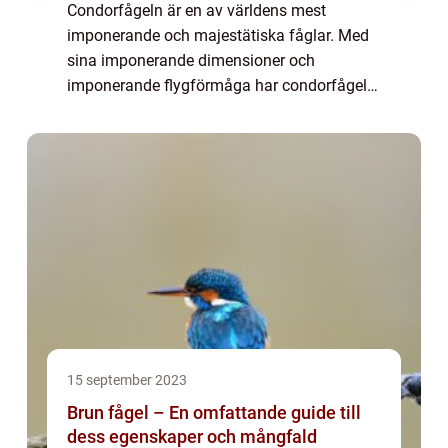
Condorfågeln är en av världens mest
imponerande och majestätiska fåglar. Med
sina imponerande dimensioner och
imponerande flygförmåga har condorfågeln
länge fascinerat både ornitologer och
naturälskare. I denna artikel kommer vi att
ge en grundlig öv...
15 september 2023
Brun fågel – En omfattande guide till
dess egenskaper och mångfald