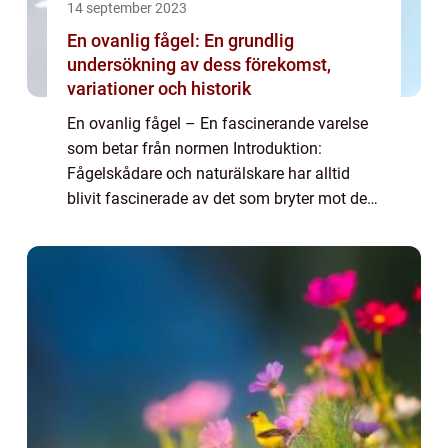
14 september 2023
En ovanlig fågel: En grundlig
undersökning av dess förekomst,
variationer och historik
En ovanlig fågel – En fascinerande varelse
som betar från normen Introduktion:
Fågelskådare och naturälskare har alltid
blivit fascinerade av det som bryter mot det
vanliga. De kanske mest spännande av
dessa är en ovanlig fågel. Med sin unika c...