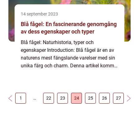
14 september 2023
Blå fågel: En fascinerande genomgång
av dess egenskaper och typer
Blå fågel: Naturhistoria, typer och
egenskaper Introduction: Blå fågel är en av
naturens mest fängslande varelser med sin
unika färg och charm. Denna artikel kommer
att ge en grundlig översikt av vad blå fågel
egentligen är, vilka typer som finns, de...
1
…
22
23
24
25
26
27