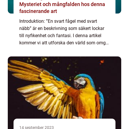
Mysteriet och mångfalden hos denna
fascinerande art
Introduktion: ”En svart fågel med svart
näbb” är en beskrivning som säkert lockar
till nyfikenhet och fantasi. I denna artikel
kommer vi att utforska den värld som omger
dessa gåtfulla varelser och avslöja deras
intrig och mångfald. Från ...
14 september 2023