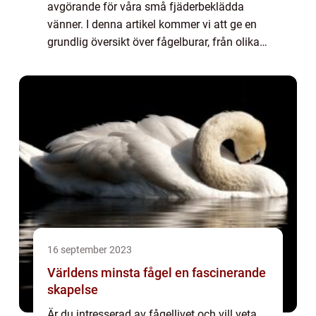
avgörande för våra små fjäderbeklädda
vänner. I denna artikel kommer vi att ge en
grundlig översikt över fågelburar, från olika
typer till historiska för- och nackdelar. Vi
kommer också att ta upp kvantitativa...
16 september 2023
Världens minsta fågel en fascinerande
skapelse
Är du intresserad av fågellivet och vill veta